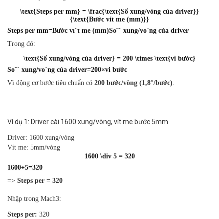
\text{Steps per mm} = \frac{\text{Số xung/vòng của driver}}
{\text{Bước vít me (mm)}}
Steps per mm
=
B
ư
ớc v
ı
ˊ
t me (mm)
S
o
ˆ
ˊ
xung/v
o
ˋ
ng của driver
Trong đó:
\text{Số xung/vòng của driver} = 200 \times \text{vi bước}
S
o
ˆ
ˊ
xung/v
o
ˋ
ng của driver
=
200
×
vi b
ư
ớc
Vì động cơ bước tiêu chuẩn có
200 bước/vòng (1,8°/bước)
.
Ví dụ 1: Driver cài 1600 xung/vòng, vít me bước 5mm
Driver: 1600 xung/vòng
Vít me: 5mm/vòng
1600 \div 5 = 320
1600
÷
5
=
320
=>
Steps per = 320
Nhập trong Mach3:
Steps per:
320