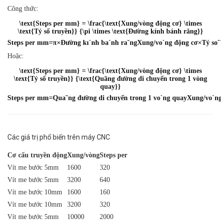
Công thức:
\text{Steps per mm} = \frac{\text{Xung/vòng động cơ} \times
\text{Tỷ số truyền}} {\pi \times \text{Đường kính bánh răng}}
Steps per mm
=
π
×
Đư
ờng k
ı
ˊ
nh b
a
ˊ
nh r
a
˘
ng
Xung/v
o
ˋ
ng
đ
ộng c
ơ
×
Tỷ s
o
ˆ
Hoặc:
\text{Steps per mm} = \frac{\text{Xung/vòng động cơ} \times
\text{Tỷ số truyền}} {\text{Quãng đường di chuyển trong 1 vòng
quay}}
Steps per mm
=
Qu
a
˜
ng
đư
ờng di chuyển trong 1 v
o
ˋ
ng quay
Xung/v
o
ˋ
n
Các giá trị phổ biến trên máy CNC
Cơ cấu truyền động
Xung/vòng
Steps per
Vít me bước 5mm
1600
320
Vít me bước 5mm
3200
640
Vít me bước 10mm
1600
160
Vít me bước 10mm
3200
320
Vít me bước 5mm
10000
2000