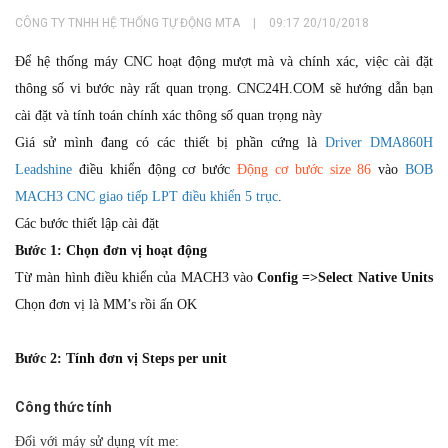
CÔNG TY TNHH HỆ THỐNG TỰ ĐỘNG MTA
|
09:17 20/10/2018
Để hệ thống máy CNC hoạt động mượt mà và chính xác, việc cài đặt
thông số vi bước này rất quan trọng. CNC24H.COM sẽ hướng dẫn bạn
cài đặt và tính toán chính xác thông số quan trọng này
Giá sử mình đang có các thiết bị phần cứng là
Driver DMA860H
Leadshine
điều khiển động cơ bước
Động cơ bước size 86
vào
BOB
MACH3 CNC giao tiếp LPT điều khiển 5 trục
.
Các bước thiết lập cài đặt
Bước 1: Chọn đơn vị hoạt động
Từ màn hình điều khiển của MACH3 vào
Config =>Select Native Units
Chọn đơn vị là MM’s rồi ấn OK
Bước 2: Tính đơn vị Steps per unit
Công thức tính
Đối với máy sử dụng vít me: