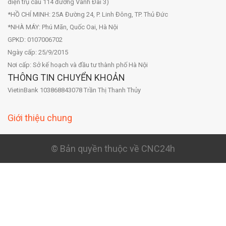
diện trụ cầu 114 đường Vành Đai 3)
*HỒ CHÍ MINH: 25A Đường 24, P. Linh Đông, TP. Thủ Đức
*NHÀ MÁY: Phú Mãn, Quốc Oai, Hà Nội
GPKD: 0107006702
Ngày cấp: 25/9/2015
Nơi cấp: Sở kế hoạch và đầu tư thành phố Hà Nội
THÔNG TIN CHUYỂN KHOẢN
VietinBank 103868843078 Trần Thị Thanh Thủy
Giới thiệu chung
© Bản quyền thuộc về CNC24h