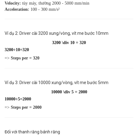
Velocity:
tùy máy, thường 2000 - 5000 mm/min
Acceleration:
100 - 300 mm/s²
Ví dụ 2: Driver cài 3200 xung/vòng, vít me bước 10mm
3200 \div 10 = 320
3200
÷
10
=
320
=>
Steps per = 320
Ví dụ 3: Driver cài 10000 xung/vòng, vít me bước 5mm
10000 \div 5 = 2000
10000
÷
5
=
2000
=>
Steps per = 2000
Đối với thanh răng bánh răng