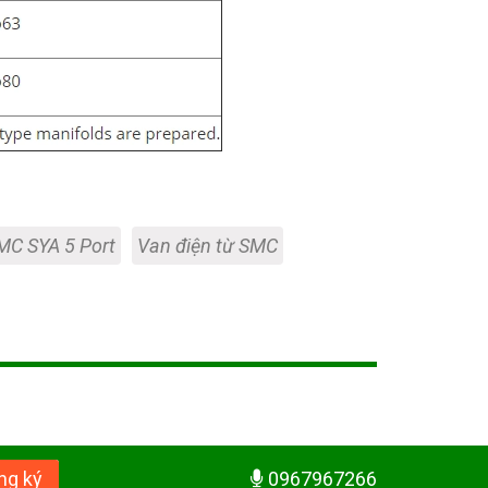
MC SYA 5 Port
Van điện từ SMC
ng ký
0967967266