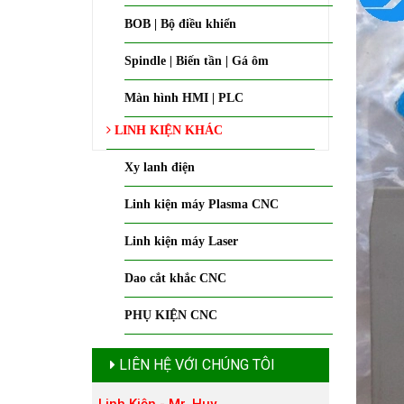
BOB | Bộ điều khiển
Spindle | Biến tần | Gá ôm
Màn hình HMI | PLC
LINH KIỆN KHÁC
Xy lanh điện
Linh kiện máy Plasma CNC
Linh kiện máy Laser
Dao cắt khắc CNC
PHỤ KIỆN CNC
LIÊN HỆ VỚI CHÚNG TÔI
Linh Kiện - Mr. Huy