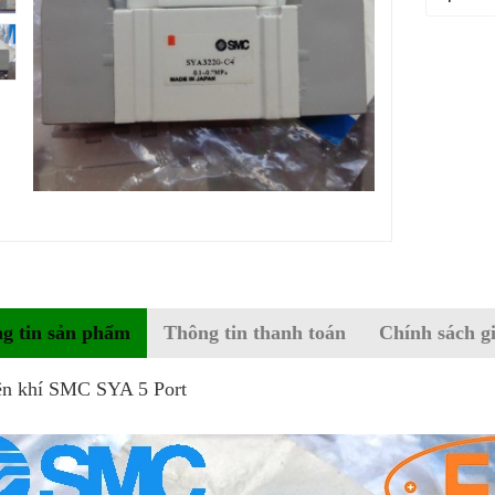
g tin sản phẩm
Thông tin thanh toán
Chính sách g
ện khí SMC SYA 5 Port