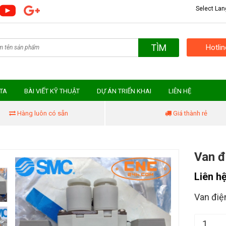
Select La
TÌM
Hotli
MTA
BÀI VIẾT KỸ THUẬT
DỰ ÁN TRIỂN KHAI
LIÊN HỆ
Hàng luôn có sẵn
Giá thành rẻ
Van đ
Liên h
Van điệ