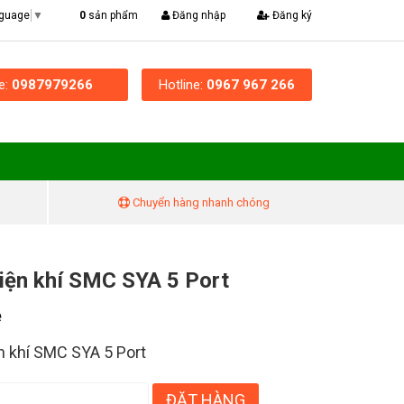
|
0
sản phẩm
Đăng nhập
Đăng ký
nguage
▼
ne:
0987979266
Hotline:
0967 967 266
Chuyển hàng nhanh chóng
iện khí SMC SYA 5 Port
ệ
n khí SMC SYA 5 Port
ĐẶT HÀNG