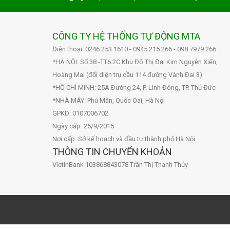
CÔNG TY HỆ THỐNG TỰ ĐỘNG MTA
Điện thoại: 0246 253 1610 - 0945 215 266 - 098 7979 266
*HÀ NỘI: Số 38 -TT6.2C Khu Đô Thị Đại Kim Nguyễn Xiển,
Hoàng Mai (đối diện trụ cầu 114 đường Vành Đai 3)
*HỒ CHÍ MINH: 25A Đường 24, P. Linh Đông, TP. Thủ Đức
*NHÀ MÁY: Phú Mãn, Quốc Oai, Hà Nội
GPKD: 0107006702
Ngày cấp: 25/9/2015
Nơi cấp: Sở kế hoạch và đầu tư thành phố Hà Nội
THÔNG TIN CHUYỂN KHOẢN
VietinBank 103868843078 Trần Thị Thanh Thủy