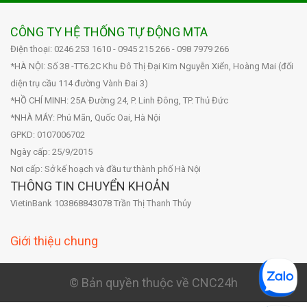
CÔNG TY HỆ THỐNG TỰ ĐỘNG MTA
Điện thoại: 0246 253 1610 - 0945 215 266 - 098 7979 266
*HÀ NỘI: Số 38 -TT6.2C Khu Đô Thị Đại Kim Nguyễn Xiển, Hoàng Mai (đối
diện trụ cầu 114 đường Vành Đai 3)
*HỒ CHÍ MINH: 25A Đường 24, P. Linh Đông, TP. Thủ Đức
*NHÀ MÁY: Phú Mãn, Quốc Oai, Hà Nội
GPKD: 0107006702
Ngày cấp: 25/9/2015
Nơi cấp: Sở kế hoạch và đầu tư thành phố Hà Nội
THÔNG TIN CHUYỂN KHOẢN
VietinBank 103868843078 Trần Thị Thanh Thủy
Giới thiệu chung
© Bản quyền thuộc về CNC24h