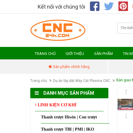
Kết nối với chúng tôi
TRANG CHỦ
GIỚI THIỆU
SẢN PHẨM
TIN 
Sản phẩm chính hãng
Bàn giao 
Trang chủ
Dự án lắp đặt Máy Cắt Plasma CNC
DANH MỤC SẢN PHẨM
LINH KIỆN CƠ KHÍ
Thanh trượt Hiwin | Con trượt
Thanh trượt TBI | PMI | IKO