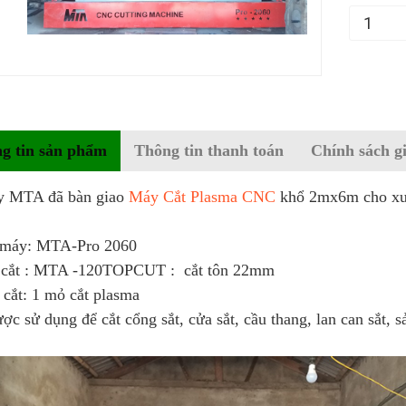
g tin sản phẩm
Thông tin thanh toán
Chính sách g
y MTA đã bàn giao
Máy Cắt Plasma CNC
khổ 2mx6m cho xưở
máy: MTA-Pro 2060
cắt : MTA -120TOPCUT : cắt tôn 22mm
 cắt: 1 mỏ cắt plasma
c sử dụng để cắt cổng sắt, cửa sắt, cầu thang, lan can sắt, 