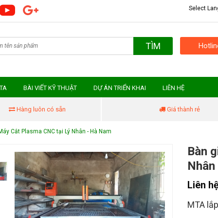
Select La
TÌM
Hotli
MTA
BÀI VIẾT KỸ THUẬT
DỰ ÁN TRIỂN KHAI
LIÊN HỆ
Hàng luôn có sẵn
Giá thành rẻ
Máy Cắt Plasma CNC tại Lý Nhân - Hà Nam
Bàn g
Nhân
Liên h
MTA lắp