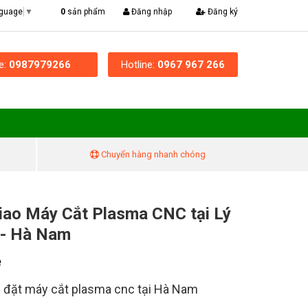
|
0
sản phẩm
Đăng nhập
Đăng ký
nguage
▼
ne:
0987979266
Hotline:
0967 967 266
Chuyển hàng nhanh chóng
iao Máy Cắt Plasma CNC tại Lý
 - Hà Nam
ệ
 đặt máy cắt plasma cnc tại Hà Nam