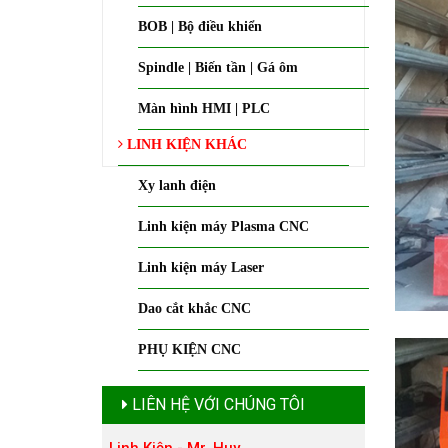
BOB | Bộ điều khiển
Spindle | Biến tần | Gá ôm
Màn hình HMI | PLC
LINH KIỆN KHÁC
Xy lanh điện
Linh kiện máy Plasma CNC
Linh kiện máy Laser
Dao cắt khắc CNC
PHỤ KIỆN CNC
LIÊN HỆ VỚI CHÚNG TÔI
Linh Kiện - Mr. Huy