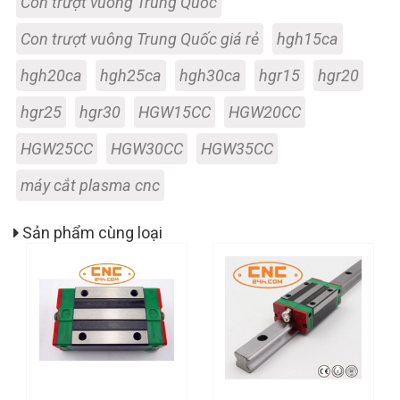
Con trượt vuông Trung Quốc
Con trượt vuông Trung Quốc giá rẻ
hgh15ca
hgh20ca
hgh25ca
hgh30ca
hgr15
hgr20
hgr25
hgr30
HGW15CC
HGW20CC
HGW25CC
HGW30CC
HGW35CC
máy cắt plasma cnc
Sản phẩm cùng loại