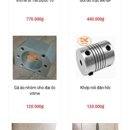
Vitme bi TBI bước 10
Gối đỡ trục BK-BF
770.000₫
440.000₫
Gá áo nhôm cho đai ốc
Khớp nối đàn hồi
vitme
120.000₫
120.000₫