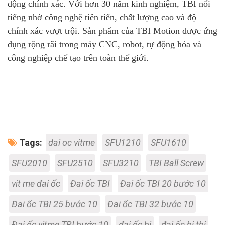
động chính xác. Với hơn 30 năm kinh nghiệm, TBI nổi
tiếng nhờ công nghệ tiên tiến, chất lượng cao và độ
chính xác vượt trội. Sản phẩm của TBI Motion được ứng
dụng rộng rãi trong máy CNC, robot, tự động hóa và
công nghiệp chế tạo trên toàn thế giới.
Tags:
dai oc vitme
SFU1210
SFU1610
SFU2010
SFU2510
SFU3210
TBI Ball Screw
vít me đai ốc
Đai ốc TBI
Đai ốc TBI 20 bước 10
Đai ốc TBI 25 bước 10
Đai ốc TBI 32 bước 10
Đai ốc vitme TBI bước 10
đai ốc bi
đai ốc bi tbi