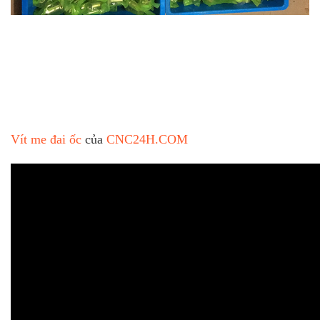
Vít me đai ốc
của
CNC24H.COM