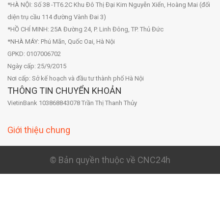
*HÀ NỘI: Số 38 -TT6.2C Khu Đô Thị Đại Kim Nguyễn Xiển, Hoàng Mai (đối
diện trụ cầu 114 đường Vành Đai 3)
*HỒ CHÍ MINH: 25A Đường 24, P. Linh Đông, TP. Thủ Đức
*NHÀ MÁY: Phú Mãn, Quốc Oai, Hà Nội
GPKD: 0107006702
Ngày cấp: 25/9/2015
Nơi cấp: Sở kế hoạch và đầu tư thành phố Hà Nội
THÔNG TIN CHUYỂN KHOẢN
VietinBank 103868843078 Trần Thị Thanh Thủy
Giới thiệu chung
© Bản quyền thuộc về CNC24h