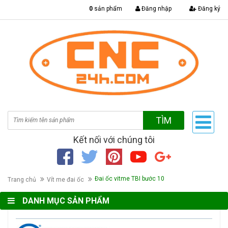
|
0
sản phẩm
Đăng nhập
Đăng ký
TÌM
Kết nối với chúng tôi
Đai ốc vitme TBI bước 10
Trang chủ
Vít me đai ốc
DANH MỤC SẢN PHẨM