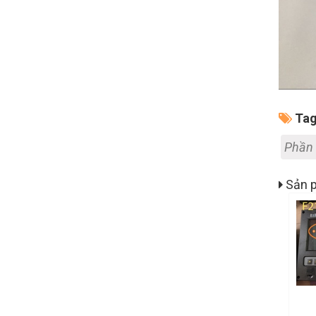
Tag
Phần
Sản p