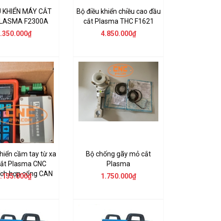
U KHIỂN MÁY CẮT
Bộ điều khiển chiều cao đầu
LASMA F2300A
cắt Plasma THC F1621
.350.000₫
4.850.000₫
hiển cầm tay từ xa
Bộ chống gãy mỏ cắt
ắt Plasma CNC
Plasma
ích hợp cổng CAN
.135.000₫
1.750.000₫