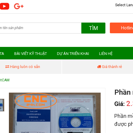
Select La
TÌM
Hotli
MTA
BÀI VIẾT KỸ THUẬT
DỰ ÁN TRIỂN KHAI
LIÊN HỆ
Hàng luôn có sẵn
Giá thành rẻ
stCAM
Phần
2
Giá:
Phần m
được p