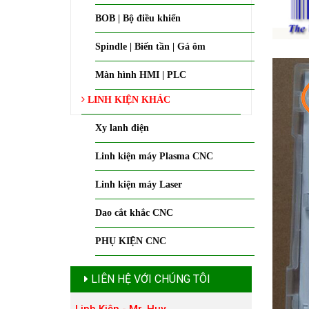
BOB | Bộ điều khiển
Spindle | Biến tần | Gá ôm
Màn hình HMI | PLC
LINH KIỆN KHÁC
Xy lanh điện
Linh kiện máy Plasma CNC
Linh kiện máy Laser
Dao cắt khắc CNC
PHỤ KIỆN CNC
LIÊN HỆ VỚI CHÚNG TÔI
Linh Kiện - Mr. Huy