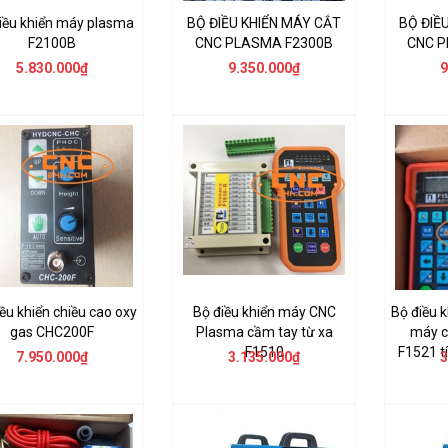
iều khiển máy plasma
BỘ ĐIỀU KHIỂN MÁY CẮT
BỘ ĐIỀ
F2100B
CNC PLASMA F2300B
CNC P
5.830.000₫
9.350.000₫
9
ều khiển chiều cao oxy
Bộ điều khiển máy CNC
Bộ điều k
gas CHC200F
Plasma cầm tay từ xa
máy c
F1510
F1521 t
7.950.000₫
3.135.000₫
3