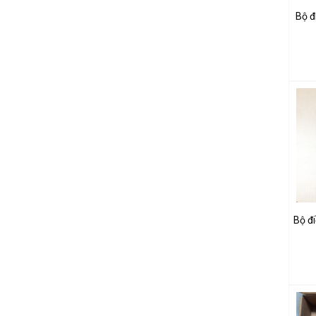
Bộ đ
Bộ đi