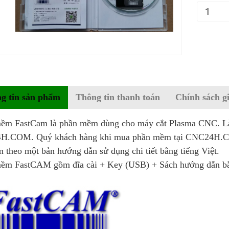
g tin sản phẩm
Thông tin thanh toán
Chính sách g
ềm FastCam là phần mềm dùng cho máy cắt Plasma CNC. Là
.COM. Quý khách hàng khi mua phần mềm tại CNC24H.COM 
 theo một bản hướng dẫn sử dụng chi tiết bằng tiếng Việt.
ềm FastCAM gồm đĩa cài + Key (USB) + Sách hướng dẫn bằn