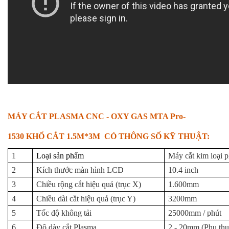
MÁY CẮT PLASMA CNC - OXY GAS MTA Pro-
1530 KHỔ CẮT 1.5M*3M CÓ THÔNG SỐ KỸ THUẬT:
1
Loại sản phẩm
Máy cắt kim loại 
2
Kích thước màn hình LCD
10.4 inch
3
Chiều rộng cắt hiệu quả (trục X)
1.600mm
4
Chiều dài cắt hiệu quả (trục Y)
3200mm
5
Tốc độ không tải
25000mm / phút
6
Độ dày cắt Plasma
2 - 20mm (Phụ thu