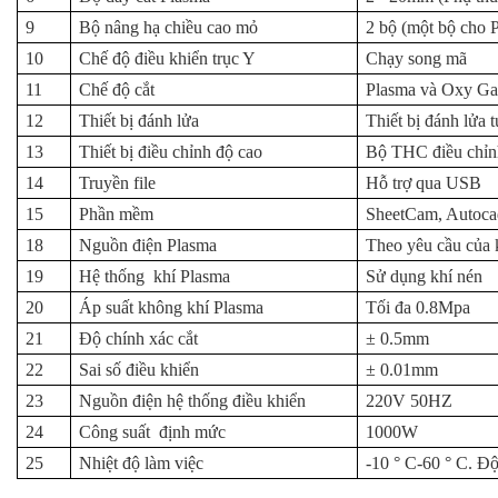
9
Bộ nâng hạ chiều cao mỏ
2 bộ (một bộ cho 
10
Chế độ điều khiển trục Y
Chạy song mã
11
Chế độ cắt
Plasma và Oxy Ga
12
Thiết bị đánh lửa
Thiết bị đánh lửa 
13
Thiết bị điều chỉnh độ cao
Bộ THC điều chỉnh
14
Truyền file
Hỗ trợ qua USB
15
Phần mềm
SheetCam, Autoca
18
Nguồn điện Plasma
Theo yêu cầu của 
19
Hệ thống khí Plasma
Sử dụng khí nén
20
Áp suất không khí Plasma
Tối đa 0.8Mpa
21
Độ chính xác cắt
± 0.5mm
22
Sai số điều khiển
± 0.01mm
23
Nguồn điện hệ thống điều khiển
220V 50HZ
24
Công suất định mức
1000W
25
Nhiệt độ làm việc
-10 ° C-60 ° C. Đ