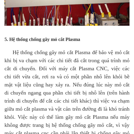
5. Hệ thống chống gãy mỏ cắt Plasma
Hệ thống chống gãy mỏ cắt Plasma để bảo vệ mỏ cắt
khi bị va chạm với các chi tiết đã cắt trong quá trình mỏ
cắt di chuyển. Đối với máy cắt Plasma CNC, việc các
chi tiết vừa cắt, rơi ra và có một phần nhô lên khỏi bề
mặt vật liệu cũng hay xảy ra. Nếu đúng lúc này mỏ cắt
di chuyển ngang qua phần chi tiết bị nhô lên (trên hành
trình di chuyển để cắt các chi tiết khác) thì việc va chạm
giữa mỏ cắt plasma và vật cản trên đường đi là khó tránh
khỏi. Việc này có thể làm gãy mỏ cắt Plasma nếu máy
không được trang bị hệ thống chống gãy mỏ cắt, vì vậy
máy cắt plasma cnc cần phải lắp thiết bị chống gãy mỏ