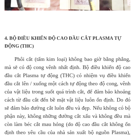
4. BỘ ĐIỀU KHIỂN ĐỘ CAO ĐẦU CẮT PLASMA TỰ
ĐỘNG (THC)
Phôi cắt (tấm kim loại) không bao giờ bằng phẳng,
mà sẽ có độ cong vênh nhất định. Bộ điều khiển độ cao
đầu cắt Plasma tự động (THC) có nhiệm vụ điều khiển
đầu cắt lên / xuống một cách tự động theo độ cong, vênh
của vật liệu trong suốt quá trình cắt, để đảm bảo khoảng
cách từ đầu cắt đến bề mặt vật liệu luôn ổn định. Do đó
sẽ đảm bảo đường cắt luôn đều và đẹp. Nếu không có bộ
phận này, không những đường cắt xấu và không đều mà
còn làm béc cắt mau hỏng (do độ cao đầu cắt không ổn
định theo yêu cầu của nhà sản xuất bộ nguồn Plasma),