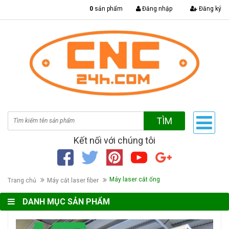
|
0
sản phẩm
Đăng nhập
Đăng ký
TÌM
Kết nối với chúng tôi
Máy laser cắt ống
Trang chủ
Máy cắt laser fiber
DANH MỤC SẢN PHẨM