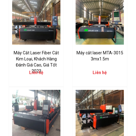
Máy Cắt Laser Fiber Cắt
Máy cắt laser MTA-3015
Kim Loại, Khách Hàng
3mx1.5m
Đánh Giá Cao, Giá Tốt
2023
Liên hệ
Liên hệ