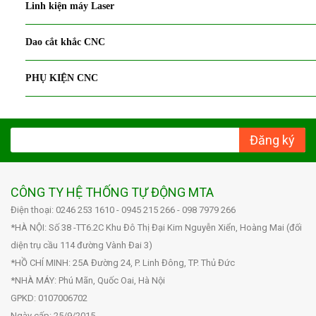
Linh kiện máy Laser
Dao cắt khắc CNC
PHỤ KIỆN CNC
Đăng ký
CÔNG TY HỆ THỐNG TỰ ĐỘNG MTA
Điện thoại: 0246 253 1610 - 0945 215 266 - 098 7979 266
*HÀ NỘI: Số 38 -TT6.2C Khu Đô Thị Đại Kim Nguyễn Xiển, Hoàng Mai (đối
diện trụ cầu 114 đường Vành Đai 3)
*HỒ CHÍ MINH: 25A Đường 24, P. Linh Đông, TP. Thủ Đức
*NHÀ MÁY: Phú Mãn, Quốc Oai, Hà Nội
GPKD: 0107006702
Ngày cấp: 25/9/2015