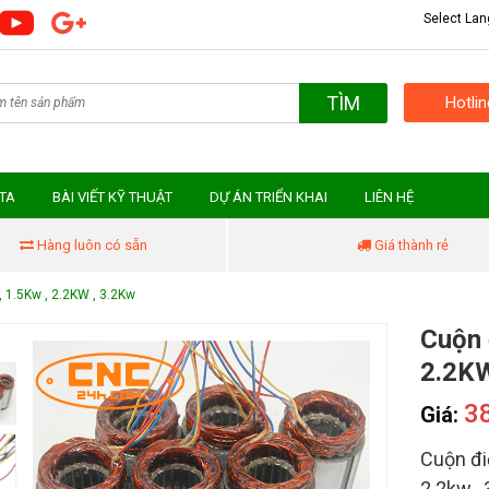
Select La
TÌM
Hotli
MTA
BÀI VIẾT KỸ THUẬT
DỰ ÁN TRIỂN KHAI
LIÊN HỆ
Hàng luôn có sẵn
Giá thành rẻ
 1.5Kw , 2.2KW , 3.2Kw
Cuộn 
2.2KW
3
Giá:
Cuộn đi
2.2kw , 