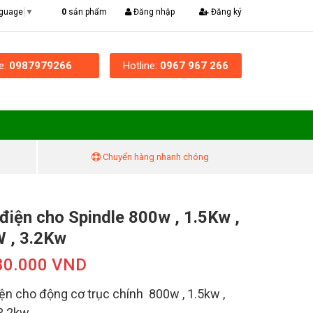
|
0
sản phẩm
Đăng nhập
Đăng ký
nguage
▼
ne:
0987979266
Hotline:
0967 967 266
Chuyển hàng nhanh chóng
điện cho Spindle 800w , 1.5Kw ,
 , 3.2Kw
80.000 VND
ện cho động cơ trục chính 800w , 1.5kw ,
3.2kw...