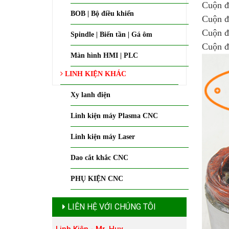
Cuộn 
BOB | Bộ điều khiển
Cuộn 
Cuộn đ
Spindle | Biến tần | Gá ôm
Cuộn đ
Màn hình HMI | PLC
LINH KIỆN KHÁC
Xy lanh điện
Linh kiện máy Plasma CNC
Linh kiện máy Laser
Dao cắt khắc CNC
PHỤ KIỆN CNC
LIÊN HỆ VỚI CHÚNG TÔI
Linh Kiện - Mr. Huy