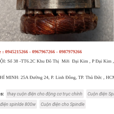
e : 0945215266 - 0967967266 - 0987979266
I: Số 38 -TT6.2C Khu Đô Thị Mới Đại Kim , P Đại Kim , 
Í MINH: 25A Đường 24, P. Linh Đông, TP. Thủ Đức , HC
s:
thay cuộn điện cho động cơ trục chính
Cuộn điện Sp
điện spinlde 800w
Cuộn điện cho Spindle