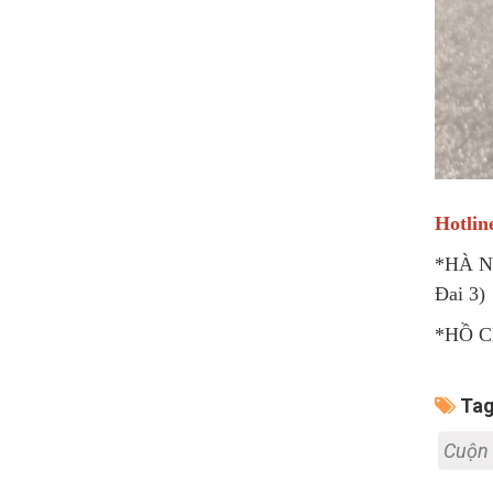
Hotlin
*HÀ NỘ
Đai 3)
*HỒ CH
Tag
Cuộn 