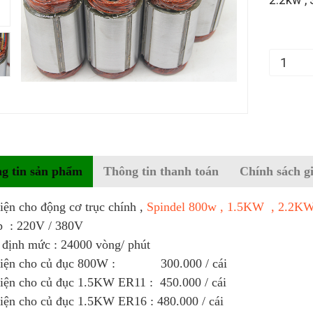
g tin sản phẩm
Thông tin thanh toán
Chính sách g
iện cho động cơ trục chính ,
Spindel 800w , 1.5KW , 2.2KW
p : 220V / 380V
 định mức : 24000 vòng/ phút
điện cho củ đục 800W : 300.000 / cái
iện cho củ đục 1.5KW ER11 : 450.000 / cái
iện cho củ đục 1.5KW ER16 : 480.000 / cái