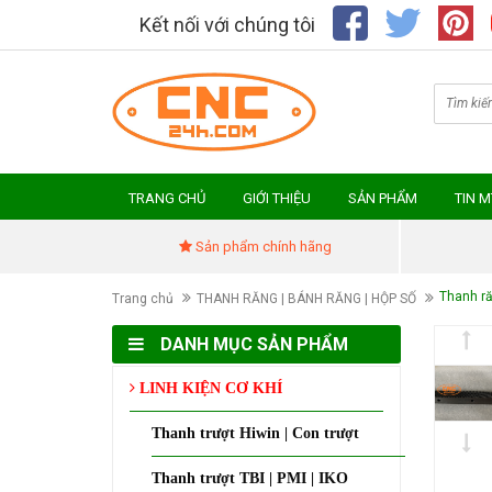
Kết nối với chúng tôi
TRANG CHỦ
GIỚI THIỆU
SẢN PHẨM
TIN 
Sản phẩm chính hãng
Thanh ră
Trang chủ
THANH RĂNG | BÁNH RĂNG | HỘP SỐ
DANH MỤC SẢN PHẨM
LINH KIỆN CƠ KHÍ
Thanh trượt Hiwin | Con trượt
Thanh trượt TBI | PMI | IKO