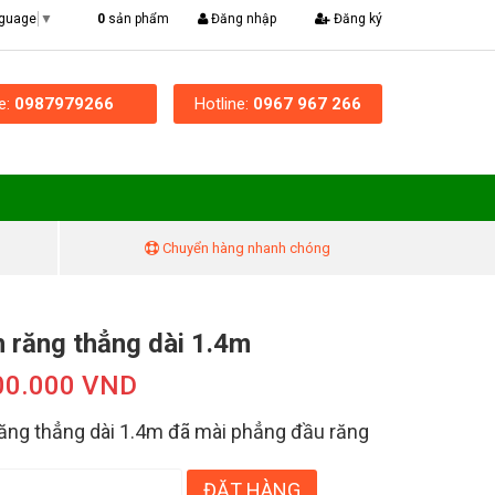
|
0
sản phẩm
Đăng nhập
Đăng ký
nguage
▼
ne:
0987979266
Hotline:
0967 967 266
Chuyển hàng nhanh chóng
 răng thẳng dài 1.4m
00.000 VND
ăng thẳng dài 1.4m đã mài phẳng đầu răng
ĐẶT HÀNG