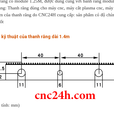
răng có module 1.25M, được dùng cùng với bánh răng modu
ng: Thanh răng dùng cho máy cnc, máy cắt plasma cnc, máy cắ
m của thanh răng do CNC24H cung cấp: sản phẩm có độ chính 
ốt
 kỹ thuật của thanh răng dài 1.4m
ị tính: mm)