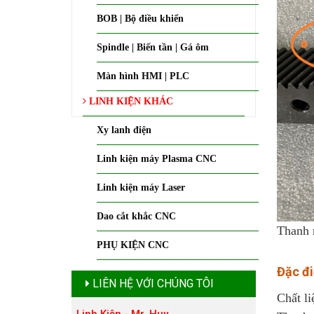
BOB | Bộ điều khiển
Spindle | Biến tần | Gá ôm
Màn hình HMI | PLC
LINH KIỆN KHÁC
Xy lanh điện
Linh kiện máy Plasma CNC
Linh kiện máy Laser
Dao cắt khắc CNC
Thanh 
PHỤ KIỆN CNC
Đặc đ
LIÊN HỆ VỚI CHÚNG TÔI
Chất l
Linh Kiện - Mr. Huy