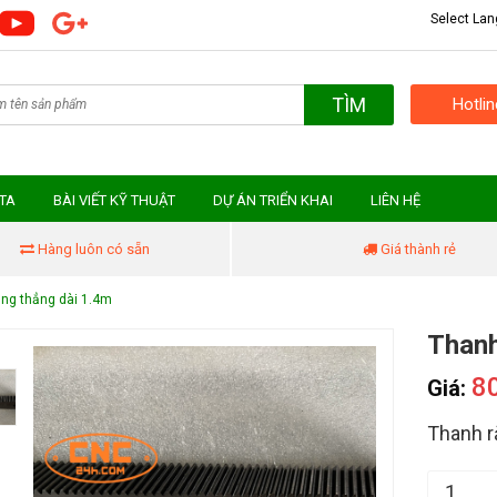
Select La
TÌM
Hotli
MTA
BÀI VIẾT KỸ THUẬT
DỰ ÁN TRIỂN KHAI
LIÊN HỆ
Hàng luôn có sẵn
Giá thành rẻ
ng thẳng dài 1.4m
Thanh
8
Giá:
Thanh r