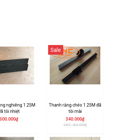
Sale
ăng nghiêng 1.25M
Thanh răng chéo 1.25M đã
ã tôi nhiệt
tôi mài
300.000₫
340.000₫
GNY: 360.000₫