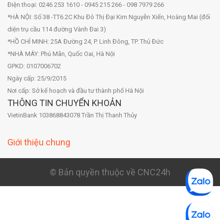
Điện thoại: 0246 253 1610 - 0945 215 266 - 098 7979 266
*HÀ NỘI: Số 38 -TT6.2C Khu Đô Thị Đại Kim Nguyễn Xiển, Hoàng Mai (đối
diện trụ cầu 114 đường Vành Đai 3)
*HỒ CHÍ MINH: 25A Đường 24, P. Linh Đông, TP. Thủ Đức
*NHÀ MÁY: Phú Mãn, Quốc Oai, Hà Nội
GPKD: 0107006702
Ngày cấp: 25/9/2015
Nơi cấp: Sở kế hoạch và đầu tư thành phố Hà Nội
THÔNG TIN CHUYỂN KHOẢN
VietinBank 103868843078 Trần Thị Thanh Thủy
Giới thiệu chung
© Bản quyền thuộc về CNC24h