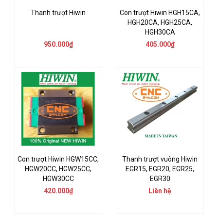
Thanh trượt Hiwin
Con trượt Hiwin HGH15CA,
HGH20CA, HGH25CA,
HGH30CA
950.000₫
405.000₫
Con trượt Hiwin HGW15CC,
Thanh trượt vuông Hiwin
HGW20CC, HGW25CC,
EGR15, EGR20, EGR25,
HGW30CC
EGR30
420.000₫
Liên hệ