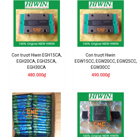
Con trượt Hiwin EGH15CA,
Con trượt Hiwin
EGH20CA, EGH25CA,
EGW15CC, EGW20CC, EGW25CC,
EGH30CA
EGW30CC
480.000₫
490.000₫