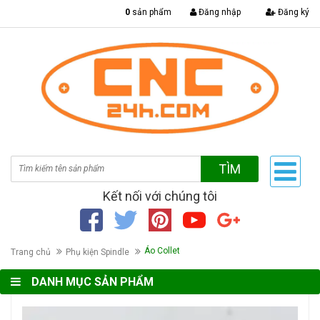
|
0
sản phẩm
Đăng nhập
Đăng ký
TÌM
Kết nối với chúng tôi
Áo Collet
Trang chủ
Phụ kiện Spindle
DANH MỤC SẢN PHẨM