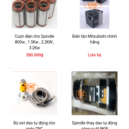
Cuộn điện cho Spindle
Biến tần Mitsubishi chính
800w , 1.5Kw , 2.2KW ,
hãng
3.2Kw
380.000₫
Liên hệ
Bộ set dao tự động cho
Spindle thay dao tự động
máy CNC
công suất 9KW