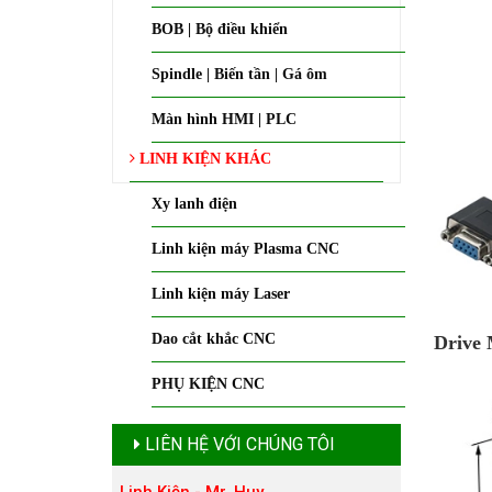
BOB | Bộ điều khiển
Spindle | Biến tần | Gá ôm
Màn hình HMI | PLC
LINH KIỆN KHÁC
Xy lanh điện
Linh kiện máy Plasma CNC
Linh kiện máy Laser
Dao cắt khắc CNC
Drive
PHỤ KIỆN CNC
LIÊN HỆ VỚI CHÚNG TÔI
Linh Kiện - Mr. Huy