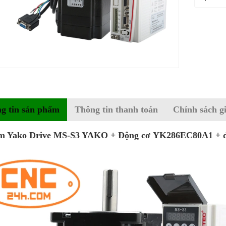
g tin sản phẩm
Thông tin thanh toán
Chính sách g
m Yako Drive MS-S3 YAKO + Động cơ YK286EC80A1 + dây