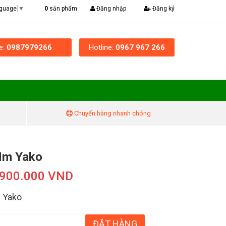
|
0
sản phẩm
Đăng nhập
Đăng ký
nguage
▼
ne:
0987979266
Hotline:
0967 967 266
Chuyển hàng nhanh chóng
Nm Yako
.900.000 VND
 Yako
ĐẶT HÀNG