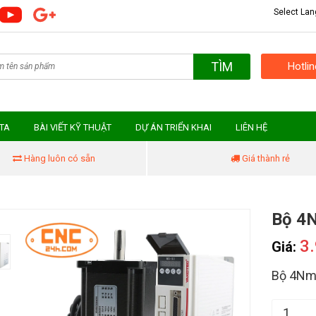
Select La
TÌM
Hotli
MTA
BÀI VIẾT KỸ THUẬT
DỰ ÁN TRIỂN KHAI
LIÊN HỆ
Hàng luôn có sẵn
Giá thành rẻ
Bộ 4
3
Giá:
Bộ 4Nm