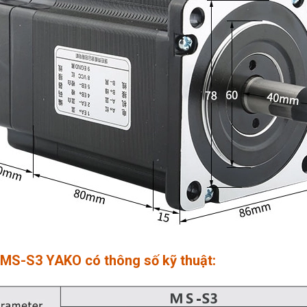
 MS-S3 YAKO có thông số kỹ thuật: