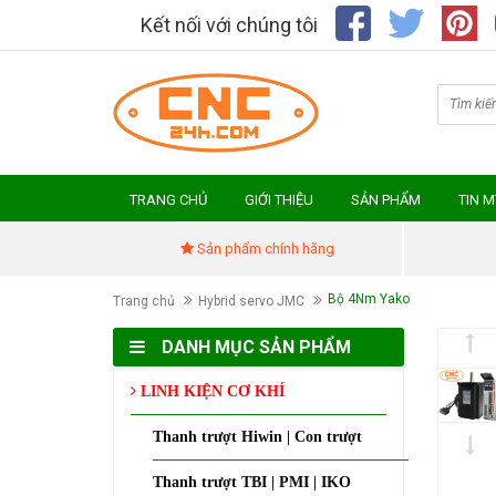
Kết nối với chúng tôi
TRANG CHỦ
GIỚI THIỆU
SẢN PHẨM
TIN 
Sản phẩm chính hãng
Bộ 4Nm Yako
Trang chủ
Hybrid servo JMC
DANH MỤC SẢN PHẨM
LINH KIỆN CƠ KHÍ
Thanh trượt Hiwin | Con trượt
Thanh trượt TBI | PMI | IKO