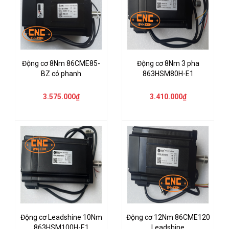
Động cơ 8Nm 86CME85-
Động cơ 8Nm 3 pha
BZ có phanh
863HSM80H-E1
3.575.000₫
3.410.000₫
Động cơ Leadshine 10Nm
Động cơ 12Nm 86CME120
863HSM100H-E1
Leadshine