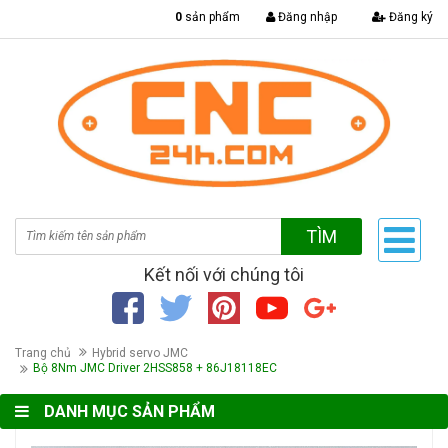
|
0
sản phẩm
Đăng nhập
Đăng ký
TÌM
Kết nối với chúng tôi
Trang chủ
Hybrid servo JMC
Bộ 8Nm JMC Driver 2HSS858 + 86J18118EC
DANH MỤC SẢN PHẨM