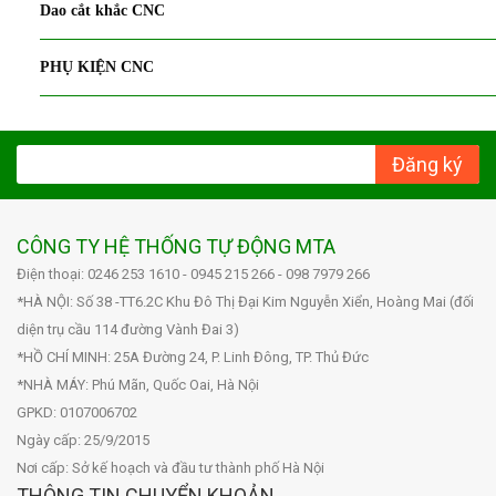
Dao cắt khắc CNC
PHỤ KIỆN CNC
Đăng ký
CÔNG TY HỆ THỐNG TỰ ĐỘNG MTA
Điện thoại: 0246 253 1610 - 0945 215 266 - 098 7979 266
*HÀ NỘI: Số 38 -TT6.2C Khu Đô Thị Đại Kim Nguyễn Xiển, Hoàng Mai (đối
diện trụ cầu 114 đường Vành Đai 3)
*HỒ CHÍ MINH: 25A Đường 24, P. Linh Đông, TP. Thủ Đức
*NHÀ MÁY: Phú Mãn, Quốc Oai, Hà Nội
GPKD: 0107006702
Ngày cấp: 25/9/2015
Nơi cấp: Sở kế hoạch và đầu tư thành phố Hà Nội
THÔNG TIN CHUYỂN KHOẢN