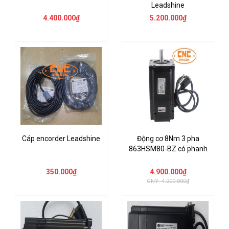
Leadshine
4.400.000₫
5.200.000₫
Cáp encorder Leadshine
Động cơ 8Nm 3 pha
863HSM80-BZ có phanh
350.000₫
4.900.000₫
GNY: 4.200.000₫