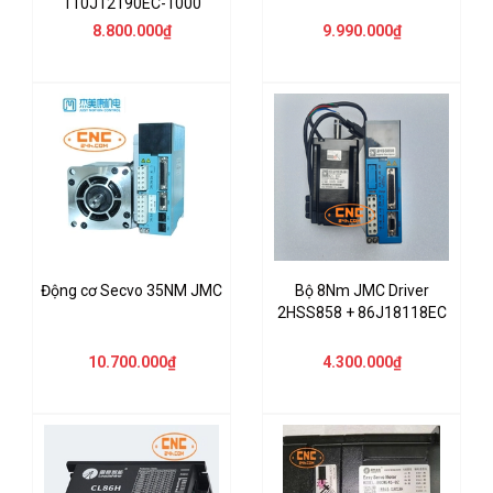
110J12190EC-1000
8.800.000₫
9.990.000₫
Động cơ Secvo 35NM JMC
Bộ 8Nm JMC Driver
2HSS858 + 86J18118EC
10.700.000₫
4.300.000₫