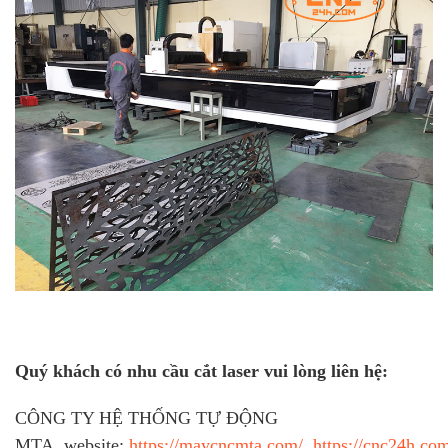
Quý khách có nhu cầu cắt laser vui lòng liên hệ:
CÔNG TY HỆ THỐNG TỰ ĐỘNG
MTA, website:
https://maycncmta.com/
,
https://cnc24h.co