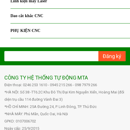
Linh kiện máy Laser
Dao cắt khắc CNC
PHỤ KIỆN CNC
Đăng ký
CÔNG TY HỆ THỐNG TỰ ĐỘNG MTA
Điện thoại: 0246 253 1610 - 0945 215 266 - 098 7979 266
*HÀ NỘI: Số 38 -TT6.2C Khu Đô Thị Đại Kim Nguyễn Xiển, Hoàng Mai (đối
diện trụ cầu 114 đường Vành Đai 3)
*HỒ CHÍ MINH: 25A Đường 24, P. Linh Đông, TP. Thủ Đức
*NHÀ MÁY: Phú Mãn, Quốc Oai, Hà Nội
GPKD: 0107006702
Ngày cấp: 25/9/2015