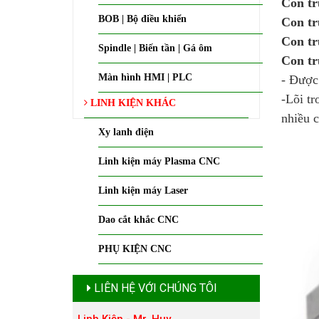
Con t
BOB | Bộ điều khiển
Con t
Con t
Spindle | Biến tần | Gá ôm
Con t
Màn hình HMI | PLC
- Được
-Lõi tr
LINH KIỆN KHÁC
nhiều c
Xy lanh điện
Linh kiện máy Plasma CNC
Linh kiện máy Laser
Dao cắt khắc CNC
PHỤ KIỆN CNC
LIÊN HỆ VỚI CHÚNG TÔI
Linh Kiện - Mr. Huy