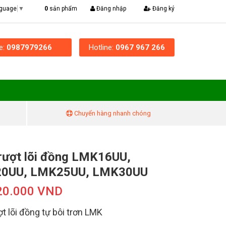
|
0
sản phẩm
Đăng nhập
Đăng ký
nguage
▼
ne:
0987979266
Hotline:
0967 967 266
Chuyển hàng nhanh chóng
rượt lõi đồng LMK16UU,
0UU, LMK25UU, LMK30UU
20.000 VND
ợt lõi đồng tự bôi trơn LMK