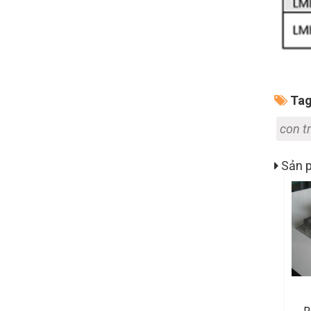
Tag
con tr
Sản p