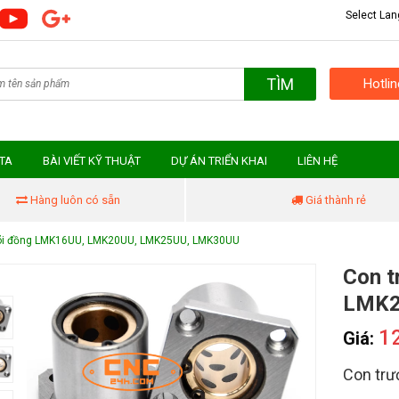
Select La
TÌM
Hotli
MTA
BÀI VIẾT KỸ THUẬT
DỰ ÁN TRIỂN KHAI
LIÊN HỆ
Hàng luôn có sẵn
Giá thành rẻ
 lõi đồng LMK16UU, LMK20UU, LMK25UU, LMK30UU
Con t
LMK2
1
Giá:
Con trư