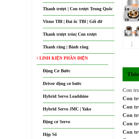
Thanh trượt | Con trượt Trung Quốc
Vitme TBI | Đai ốc TBI | Gối đỡ
Thanh trượt tròn| Con trượt
Thanh răng | Bánh răng
LINH KIỆN PHẦN ĐIỆN
Động Cơ Bước
Thôn
Driver động cơ bước
Con t
Hybrid Servo Leadshine
Con tr
Con tr
Hybrid Servo JMC | Yako
Con tr
Động cơ Servo
Con tr
Con tr
Hộp Số