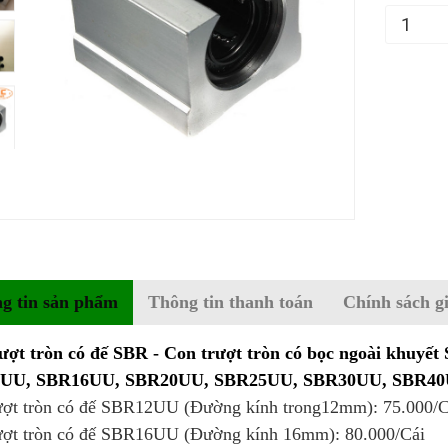
g tin sản phẩm
Thông tin thanh toán
Chính sách g
ượt tròn có đế SBR - Con trượt tròn có bọc ngoài khuyết
UU, SBR16UU, SBR20UU, SBR25UU, SBR30UU, SBR4
ượt tròn có đế SBR12UU (Đường kính trong12mm): 75.000/C
ượt tròn có đế SBR16UU (Đường kính 16mm): 80.000/Cái