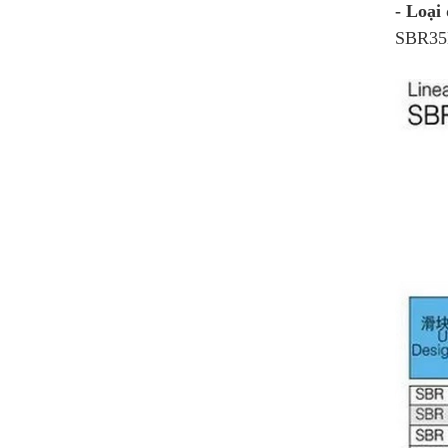
- Loại 
SBR35