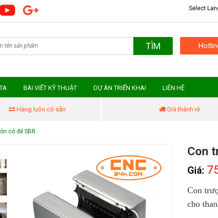
Select La
TÌM
Hotli
MTA
BÀI VIẾT KỸ THUẬT
DỰ ÁN TRIỂN KHAI
LIÊN HỆ
Hàng luôn có sẵn
Giá thành rẻ
ròn có đế SBR
Con t
7
Giá:
Con trượ
cho than