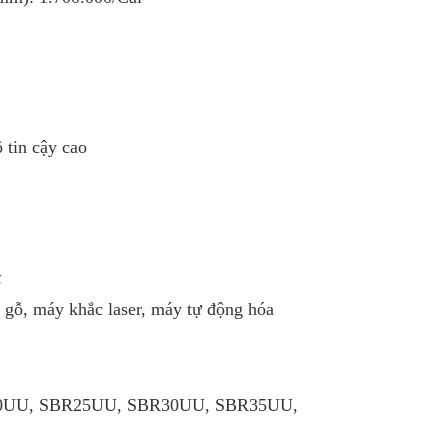
 tin cậy cao
ế
 gỗ, máy khắc laser, máy tự động hóa
0UU, SBR25UU, SBR30UU, SBR35UU,