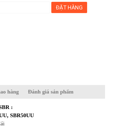
ĐẶT HÀNG
iao hàng
Đánh giá sản phẩm
 SBR :
0UU, SBR50UU
ái