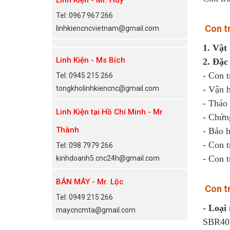
Tel: 0967 967 266
Con t
linhkiencncvietnam@gmail.com
1. Vật 
Linh Kiện - Ms Bích
2. Đặc 
- Con t
Tel: 0945 215 266
tongkholinhkiencnc@gmail.com
- Vận h
- Tháo 
Linh Kiện tại Hồ Chí Minh - Mr
- Chứn
Thành
- Bảo 
- Con t
Tel: 098 7979 266
- Con t
kinhdoanh5.cnc24h@gmail.com
BÁN MÁY - Mr. Lộc
Con tr
Tel: 0949 215 266
- Loại
maycncmta@gmail.com
SBR40