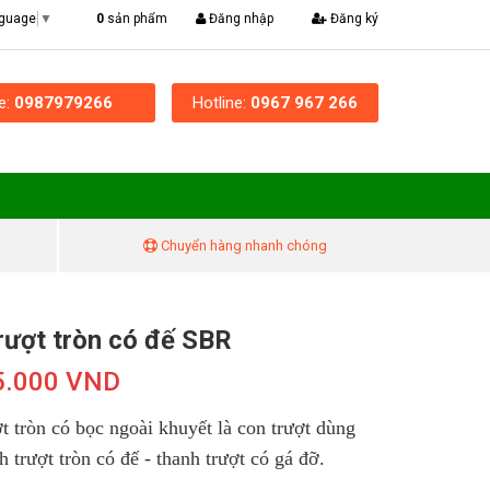
|
0
sản phẩm
Đăng nhập
Đăng ký
nguage
▼
ne:
0987979266
Hotline:
0967 967 266
Chuyển hàng nhanh chóng
rượt tròn có đế SBR
5.000 VND
t tròn có bọc ngoài khuyết là con trượt dùng
h trượt tròn có đế - thanh trượt có gá đỡ.