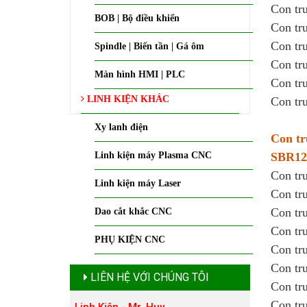
Con tr
BOB | Bộ điều khiển
Con tr
Con tr
Spindle | Biến tần | Gá ôm
Con tr
Màn hình HMI | PLC
Con tr
LINH KIỆN KHÁC
Con tr
Xy lanh điện
Con tr
Linh kiện máy Plasma CNC
SBR12
Con tr
Linh kiện máy Laser
Con tr
Con tr
Dao cắt khắc CNC
Con tr
PHỤ KIỆN CNC
Con tr
Con tr
LIÊN HỆ VỚI CHÚNG TÔI
Con tr
Con tr
Linh Kiện - Mr. Huy