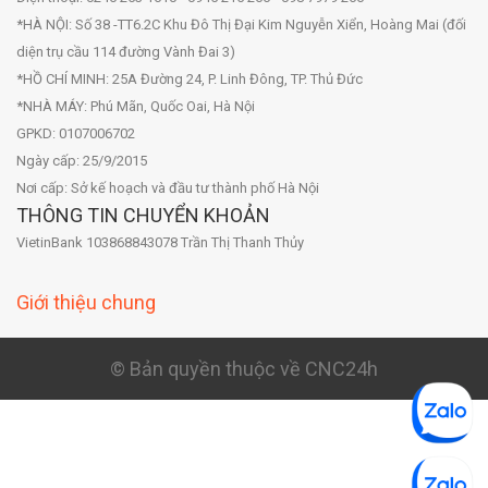
*HÀ NỘI: Số 38 -TT6.2C Khu Đô Thị Đại Kim Nguyễn Xiển, Hoàng Mai (đối
diện trụ cầu 114 đường Vành Đai 3)
*HỒ CHÍ MINH: 25A Đường 24, P. Linh Đông, TP. Thủ Đức
*NHÀ MÁY: Phú Mãn, Quốc Oai, Hà Nội
GPKD: 0107006702
Ngày cấp: 25/9/2015
Nơi cấp: Sở kế hoạch và đầu tư thành phố Hà Nội
THÔNG TIN CHUYỂN KHOẢN
VietinBank 103868843078 Trần Thị Thanh Thủy
Giới thiệu chung
© Bản quyền thuộc về CNC24h