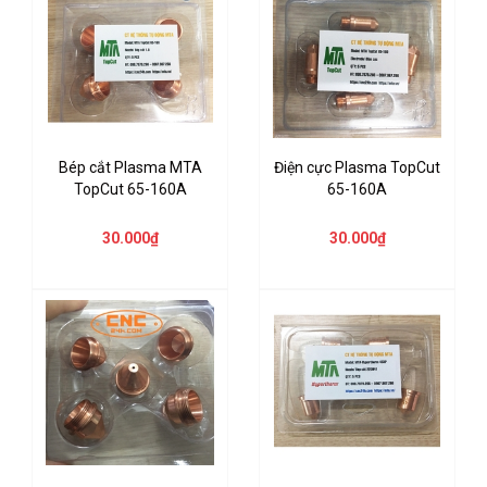
Bép cắt Plasma MTA
Điện cực Plasma TopCut
TopCut 65-160A
65-160A
30.000₫
30.000₫