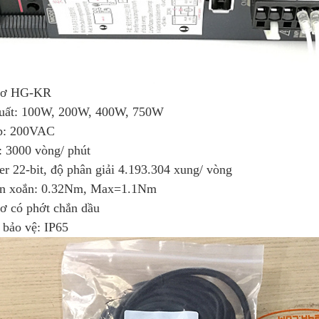
cơ HG-KR
uất: 100W, 200W, 400W, 750W
p: 200VAC
: 3000 vòng/ phút
r 22-bit, độ phân giải 4.193.304 xung/ vòng
n xoắn: 0.32Nm, Max=1.1Nm
ơ có phớt chắn dầu
 bảo vệ: IP65