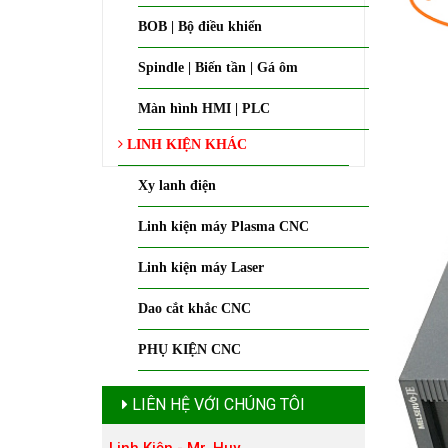
BOB | Bộ điều khiển
Spindle | Biến tần | Gá ôm
Màn hình HMI | PLC
LINH KIỆN KHÁC
Xy lanh điện
Linh kiện máy Plasma CNC
Linh kiện máy Laser
Dao cắt khắc CNC
PHỤ KIỆN CNC
LIÊN HỆ VỚI CHÚNG TÔI
Linh Kiện - Mr. Huy