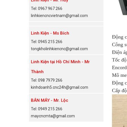
Tel: 0967 967 266
linhkiencncvietnam@gmail.com
Linh Kiện - Ms Bích
Động 
Tel: 0945 215 266
Công s
tongkholinhkiencnc@gmail.com
Điện á
Tốc độ
Linh Kiện tại Hồ Chí Minh - Mr
Encorde
Thành
Mô me
Tel: 098 7979 266
Động c
kinhdoanh5.cnc24h@gmail.com
Cấp độ
BÁN MÁY - Mr. Lộc
Tel: 0949 215 266
maycncmta@gmail.com