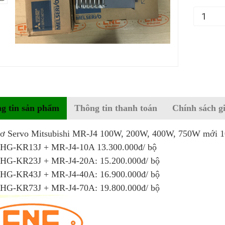
g tin sản phẩm
Thông tin thanh toán
Chính sách g
ơ Servo Mitsubishi MR-J4 100W, 200W, 400W, 750W mới 10
HG-KR13J + MR-J4-10A 13.300.000đ/ bộ
HG-KR23J + MR-J4-20A: 15.200.000đ/ bộ
HG-KR43J + MR-J4-40A: 16.900.000đ/ bộ
HG-KR73J + MR-J4-70A: 19.800.000đ/ bộ