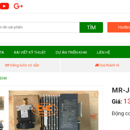
TÌM
Hotli
MTA
BÀI VIẾT KỸ THUẬT
DỰ ÁN TRIỂN KHAI
LIÊN HỆ
Hàng luôn có sẵn
Giá thành rẻ
750W
MR-J
1
Giá:
Động cơ