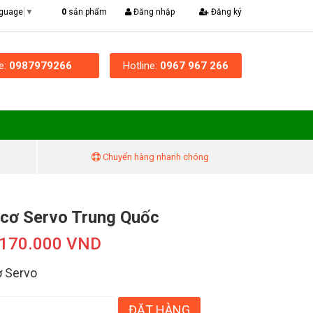
|
0
sản phẩm
Đăng nhập
Đăng ký
nguage
▼
ne:
0987979266
Hotline:
0967 967 266
Chuyển hàng nhanh chóng
cơ Servo Trung Quốc
.170.000 VND
 Servo
ĐẶT HÀNG