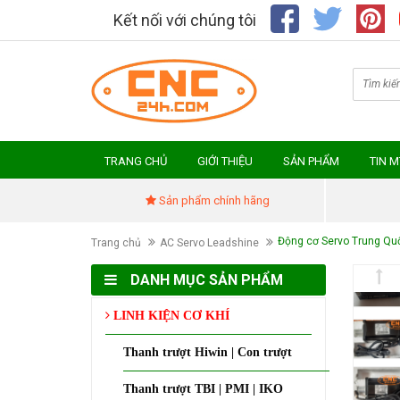
Kết nối với chúng tôi
TRANG CHỦ
GIỚI THIỆU
SẢN PHẨM
TIN 
Sản phẩm chính hãng
Động cơ Servo Trung Qu
Trang chủ
AC Servo Leadshine
DANH MỤC SẢN PHẨM
LINH KIỆN CƠ KHÍ
Thanh trượt Hiwin | Con trượt
Thanh trượt TBI | PMI | IKO