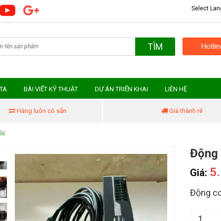
Select La
TÌM
Hotli
MTA
BÀI VIẾT KỸ THUẬT
DỰ ÁN TRIỂN KHAI
LIÊN HỆ
Hàng luôn có sẵn
Giá thành rẻ
ốc
Động 
5
Giá:
Động cơ