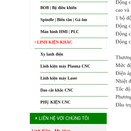
Động c
BOB | Bộ điều khiển
cao và
1 bộ độ
Spindle | Biến tần | Gá ôm
Động c
Màn hình HMI | PLC
Động c
Động c
LINH KIỆN KHÁC
Xy lanh điện
Thương
Mức độ
Linh kiện máy Plasma CNC
Điện á
Linh kiện máy Laser
Nhiệt 
Tốc độ
Dao cắt khắc CNC
Phương
PHỤ KIỆN CNC
Đầu trụ
LIÊN HỆ VỚI CHÚNG TÔI
Linh Kiện - Mr. Huy