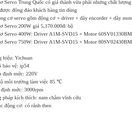
ơ Servo Trung Quốc có giá thành vừa phải nhưng chất lượng 
 được đông đảo khách hàng tin dùng
ng cơ servo gồm động cơ + driver + dây encorder + dây motor
ơ Servo 200W giá 5,170.000đ/ bộ
ơ Servo 400W: Driver A1M-SVD15 + Motor 60SV01330BM g
ơ Servo 750W: Driver A1M-SVD15 + Motor 80SV02430BM g
 hiệu: Yichuan
 bảo vệ: ip54
p định mức: 220V
độ môi trường làm việc
85 ℃
 định mức: 3000rpm
 pháp kích thích: nam châm vĩnh cửu
c động cơ: có rãnh then