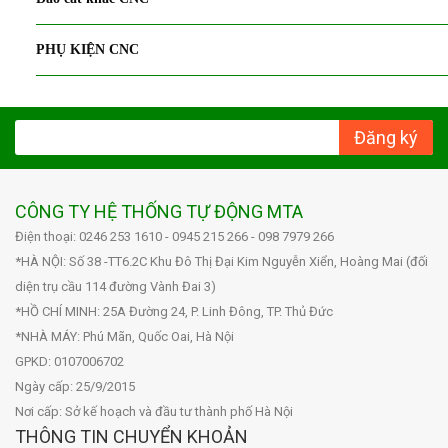
PHỤ KIỆN CNC
Đăng ký
CÔNG TY HỆ THỐNG TỰ ĐỘNG MTA
Điện thoại: 0246 253 1610 - 0945 215 266 - 098 7979 266
*HÀ NỘI: Số 38 -TT6.2C Khu Đô Thị Đại Kim Nguyễn Xiển, Hoàng Mai (đối
diện trụ cầu 114 đường Vành Đai 3)
*HỒ CHÍ MINH: 25A Đường 24, P. Linh Đông, TP. Thủ Đức
*NHÀ MÁY: Phú Mãn, Quốc Oai, Hà Nội
GPKD: 0107006702
Ngày cấp: 25/9/2015
Nơi cấp: Sở kế hoạch và đầu tư thành phố Hà Nội
THÔNG TIN CHUYỂN KHOẢN