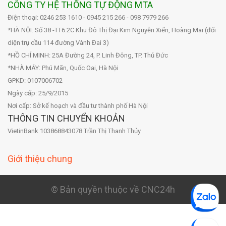
CÔNG TY HỆ THỐNG TỰ ĐỘNG MTA
Điện thoại: 0246 253 1610 - 0945 215 266 - 098 7979 266
*HÀ NỘI: Số 38 -TT6.2C Khu Đô Thị Đại Kim Nguyễn Xiển, Hoàng Mai (đối
diện trụ cầu 114 đường Vành Đai 3)
*HỒ CHÍ MINH: 25A Đường 24, P. Linh Đông, TP. Thủ Đức
*NHÀ MÁY: Phú Mãn, Quốc Oai, Hà Nội
GPKD: 0107006702
Ngày cấp: 25/9/2015
Nơi cấp: Sở kế hoạch và đầu tư thành phố Hà Nội
THÔNG TIN CHUYỂN KHOẢN
VietinBank 103868843078 Trần Thị Thanh Thủy
Giới thiệu chung
© Bản quyền thuộc về CNC24h