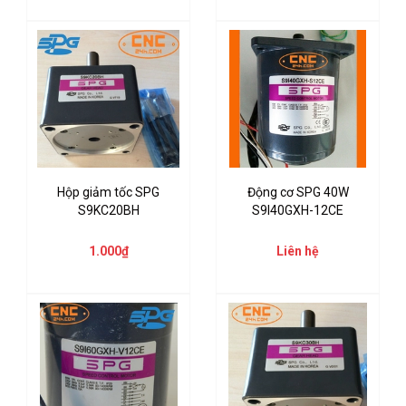
Hộp giảm tốc SPG
Động cơ SPG 40W
S9KC20BH
S9I40GXH-12CE
1.000₫
Liên hệ