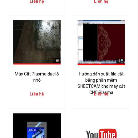
Liên hệ
Liên hệ
Máy Cắt Plasma đục lỗ
Hướng dẫn xuất file cắt
nhỏ
bằng phần mềm
SHEETCAM cho máy cắt
CNC Plasma
Liên hệ
Liên hệ