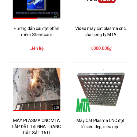
Hướng dẫn cài đặt phần
Video máy cắt plasma cnc
mềm Sheetcam
của công ty MTA
Liên hệ
1.000.000₫
MÁY PLASMA CNC MTA
Máy Cắt Plasma CNC đột
LẮP ĐẶT TẠI NHA TRANG
lỗ siêu đẹp, siêu mịn
CẮT SẮT 16 LI