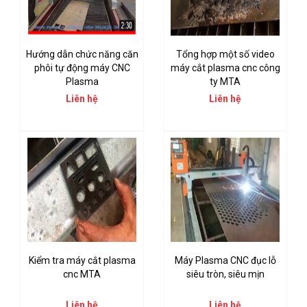
Hướng dẫn chức năng căn
Tổng hợp một số video
phôi tự động máy CNC
máy cắt plasma cnc công
Plasma
ty MTA
Liên hệ
Liên hệ
Kiểm tra máy cắt plasma
Máy Plasma CNC đục lỗ
cnc MTA
siêu tròn, siêu mịn
Liên hệ
Liên hệ