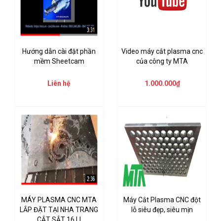
Hướng dẫn cài đặt phần
Video máy cắt plasma cnc
mềm Sheetcam
của công ty MTA
Liên hệ
1.000.000₫
MÁY PLASMA CNC MTA
Máy Cắt Plasma CNC đột
LẮP ĐẶT TẠI NHA TRANG
lỗ siêu đẹp, siêu mịn
CẮT SẮT 16 LI