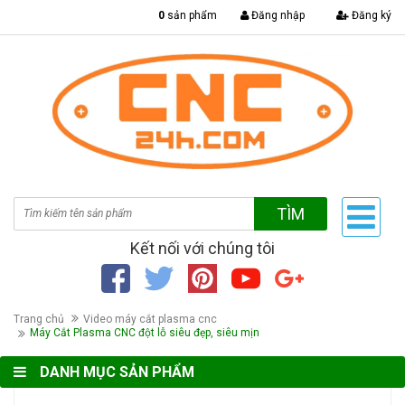
|
0
sản phẩm
Đăng nhập
Đăng ký
TÌM
Kết nối với chúng tôi
Trang chủ
Video máy cắt plasma cnc
Máy Cắt Plasma CNC đột lỗ siêu đẹp, siêu mịn
DANH MỤC SẢN PHẨM