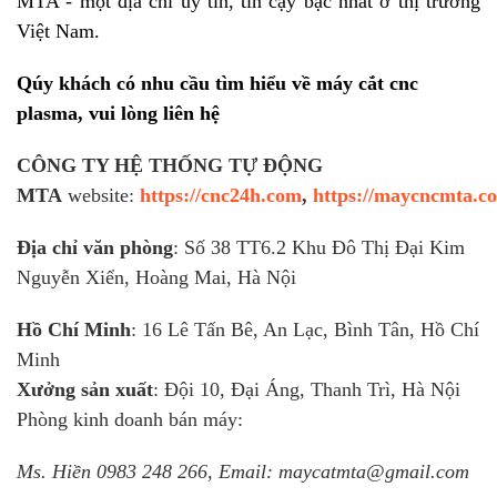
MTA - một địa chỉ uy tín, tin cậy bậc nhất ở thị trường
Việt Nam.
Qúy khách có nhu cầu tìm hiểu về
máy cắt cnc
plasma
, vui lòng liên hệ
CÔNG TY HỆ THỐNG TỰ ĐỘNG
MTA
website:
https://cnc24h.com
,
https://maycncmta.c
Địa chỉ văn phòng
: Số 38 TT6.2 Khu Đô Thị Đại Kim
Nguyễn Xiển, Hoàng Mai, Hà Nội
Hồ Chí Minh
: 16 Lê Tấn Bê, An Lạc, Bình Tân, Hồ Chí
Minh
Xưởng sản xuất
: Đội 10, Đại Áng, Thanh Trì, Hà Nội
Phòng kinh doanh bán máy:
Ms. Hiền 0983 248 266, Email: maycatmta@gmail.com