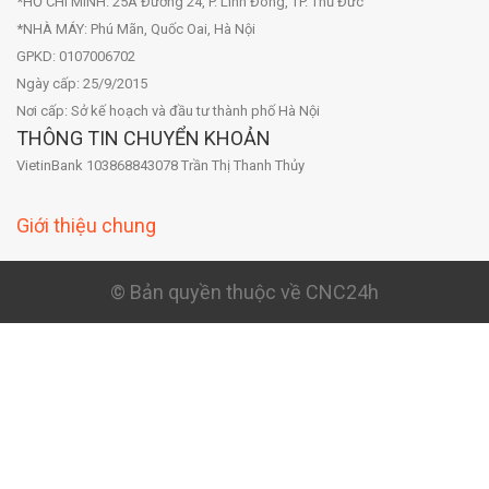
*HỒ CHÍ MINH: 25A Đường 24, P. Linh Đông, TP. Thủ Đức
*NHÀ MÁY: Phú Mãn, Quốc Oai, Hà Nội
GPKD: 0107006702
Ngày cấp: 25/9/2015
Nơi cấp: Sở kế hoạch và đầu tư thành phố Hà Nội
THÔNG TIN CHUYỂN KHOẢN
VietinBank 103868843078 Trần Thị Thanh Thủy
Giới thiệu chung
© Bản quyền thuộc về CNC24h