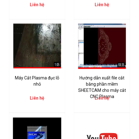
Liên hệ
Liên hệ
Máy Cắt Plasma đục lỗ
Hướng dẫn xuất file cắt
nhỏ
bằng phần mềm
SHEETCAM cho máy cắt
CNC Plasma
Liên hệ
Liên hệ