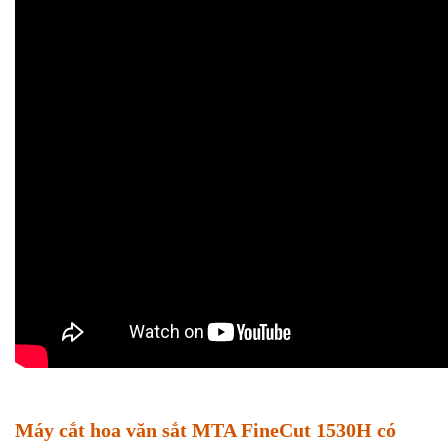
Máy cắt hoa văn sắt
MTA FineCut 1530H có