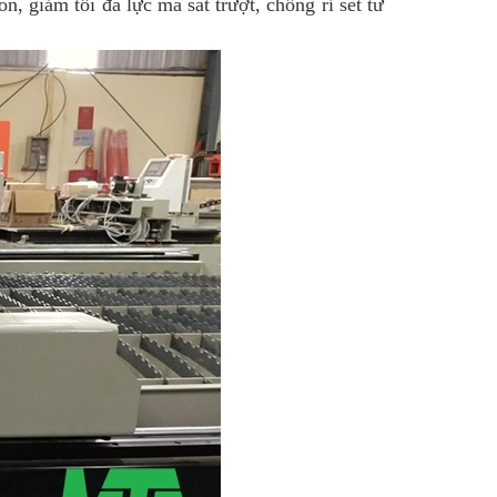
 giảm tối đa lực ma sát trượt, chống rỉ sét từ