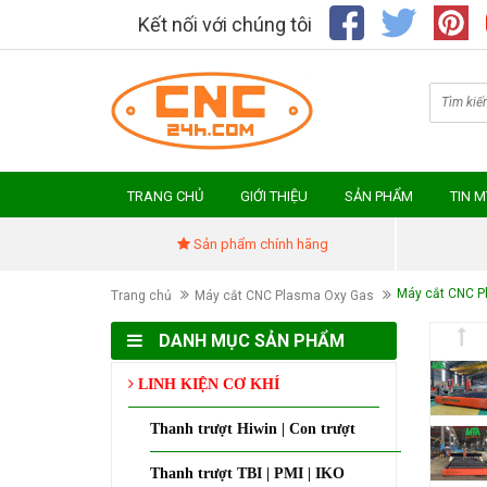
Kết nối với chúng tôi
TRANG CHỦ
GIỚI THIỆU
SẢN PHẨM
TIN 
Sản phẩm chính hãng
Máy cắt CNC P
Trang chủ
Máy cắt CNC Plasma Oxy Gas
DANH MỤC SẢN PHẨM
LINH KIỆN CƠ KHÍ
Thanh trượt Hiwin | Con trượt
Thanh trượt TBI | PMI | IKO