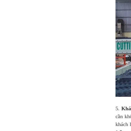
5.
Khá
cần kh
khách 