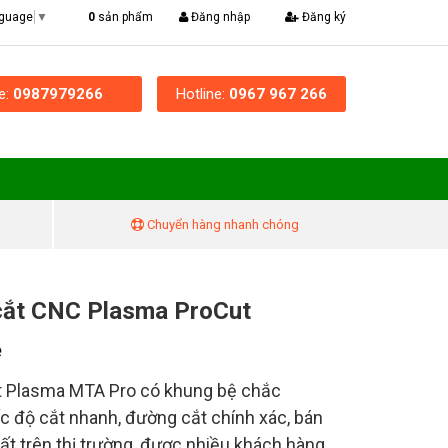
|
0
sản phẩm
Đăng nhập
Đăng ký
nguage
▼
ne:
0987979266
Hotline:
0967 967 266
Chuyển hàng nhanh chóng
cắt CNC Plasma ProCut
ệ
 Plasma MTA Pro có khung bệ chắc
ốc độ cắt nhanh, đường cắt chính xác, bán
ất trên thị trường, được nhiều khách hàng