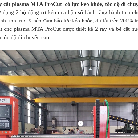
 cắt plasma MTA ProCut có lực kéo khỏe, tốc độ di chu
 dụng 2 bộ động cơ kéo qua hộp số bánh răng hành tinh ch
nh tinh trục X nên đảm bảo lực kéo khỏe, dư tải trên 200% 
t cnc plasma MTA ProCut được t
hiết kế 2 ray và bể cắt n
 tốc độ di chuyển cao.