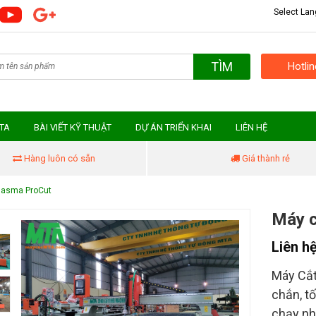
Select La
TÌM
Hotli
MTA
BÀI VIẾT KỸ THUẬT
DỰ ÁN TRIỂN KHAI
LIÊN HỆ
Hàng luôn có sẵn
Giá thành rẻ
lasma ProCut
Máy 
Liên h
Máy Cắt
chắn, t
chạy nh