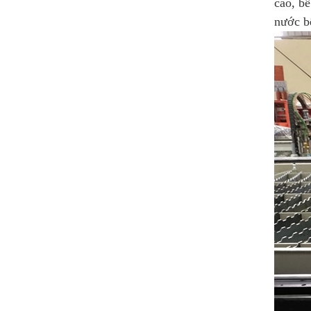
cao, bề
nước b