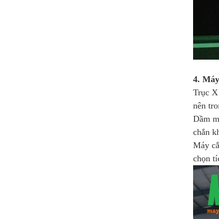
4. Máy
Trục X
nên tro
Dầm má
chắn k
Máy cắ
chọn t