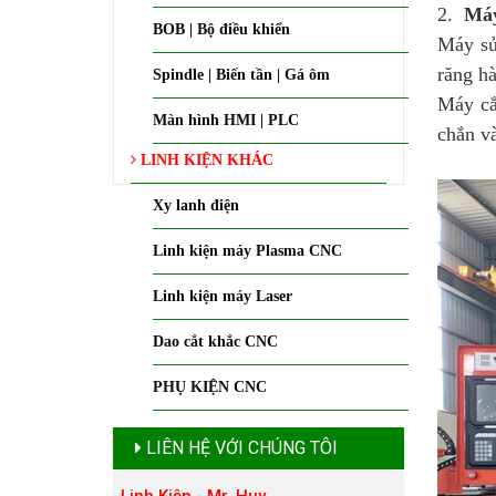
2.
Máy
BOB | Bộ điều khiển
Máy sử
răng hà
Spindle | Biến tần | Gá ôm
Máy cắ
Màn hình HMI | PLC
chắn và
LINH KIỆN KHÁC
Xy lanh điện
Linh kiện máy Plasma CNC
Linh kiện máy Laser
Dao cắt khắc CNC
PHỤ KIỆN CNC
LIÊN HỆ VỚI CHÚNG TÔI
Linh Kiện - Mr. Huy