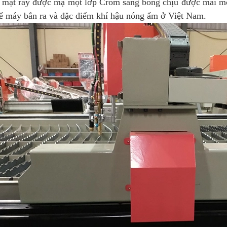
 mặt ray được mạ một lớp Crom sáng bóng chịu được mài mòn,
ể máy bắn ra và đặc điểm khí hậu nóng ẩm ở Việt Nam.