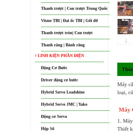
Thanh trượt | Con trượt Trung Quốc
Vitme TBI | Đai ốc TBI | Gối đỡ
Thanh trượt tròn| Con trượt
Thanh răng | Bánh răng
LINH KIỆN PHẦN ĐIỆN
Động Cơ Bước
Thôn
Driver động cơ bước
Máy cắ
loại, c
Hybrid Servo Leadshine
Hybrid Servo JMC | Yako
Máy 
Động cơ Servo
1. Máy
Thiết 
Hộp Số