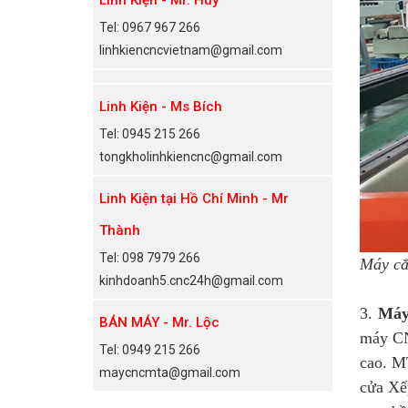
Tel: 0967 967 266
linhkiencncvietnam@gmail.com
Linh Kiện - Ms Bích
Tel: 0945 215 266
tongkholinhkiencnc@gmail.com
Linh Kiện tại Hồ Chí Minh - Mr
Thành
Tel: 098 7979 266
Máy cắ
kinhdoanh5.cnc24h@gmail.com
3.
Máy
BÁN MÁY - Mr. Lộc
máy CN
Tel: 0949 215 266
cao. M
maycncmta@gmail.com
cửa Xếp