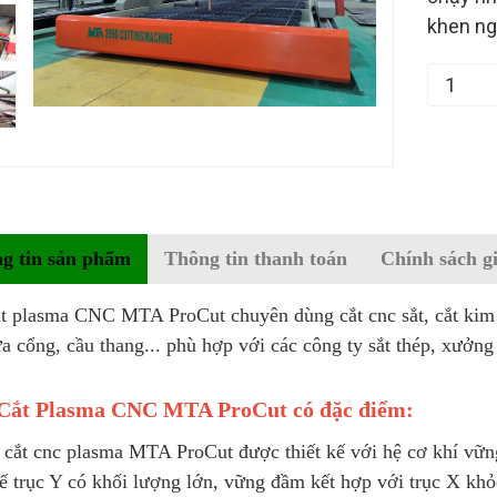
khen ng
g tin sản phẩm
Thông tin thanh toán
Chính sách g
t plasma CNC MTA ProCut chuyên dùng cắt cnc sắt, cắt kim l
ửa cổng, cầu thang... phù hợp với các công ty sắt thép, xưởng
Cắt Plasma
CNC MTA ProCut có đặc điểm:
 cắt cnc plasma MTA ProCut được thiết kế với hệ cơ khí vữn
kế trục Y có khối lượng lớn, vững đầm kết hợp với trục X kh