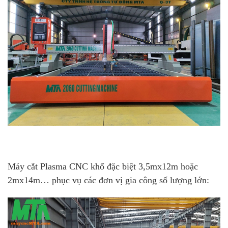
Máy cắt Plasma CNC khổ đặc biệt 3,5mx12m hoặc
2mx14m… phục vụ các đơn vị gia công số lượng lớn: