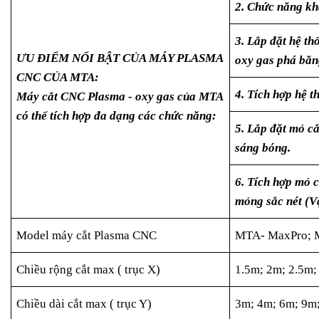
2. Chức năng kh
3. Lắp đặt hệ t
ƯU ĐIỂM NỔI BẬT CỦA MÁY PLASMA
oxy gas phá bă
CNC CỦA MTA:
4. Tích hợp hệ t
Máy cắt CNC Plasma - oxy gas của MTA
có thể tích hợp đa dạng các chức năng:
5. Lắp đặt mỏ c
sáng bóng.
6. Tích hợp mỏ c
mỏng sắc nét (V
Model máy cắt Plasma CNC
MTA- MaxPro; M
Chiều rộng cắt max ( trục X)
1.5m; 2m; 2.5m; 
Chiều dài cắt max ( trục Y)
3m; 4m; 6m; 9m