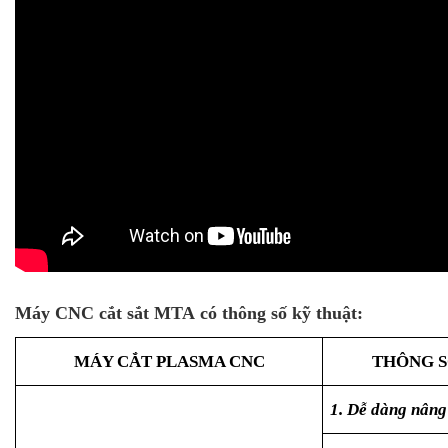
Máy CNC cắt sắt MTA có thông số kỹ thuật:
MÁY CẮT PLASMA CNC
THÔNG S
1. Dễ dàng nâng 