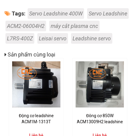
Tags:
Servo Leadshine 400W
Servo Leadshine
ACM2-06004H2
máy cắt plasma cnc
L7RS-400Z
Leisai servo
Leadshine servo
Sản phẩm cùng loại
Động cơ leadshine
Đông cơ 850W
ACM1M-1313T
ACM13009H2 leadshine
Liên hệ
Liên hệ