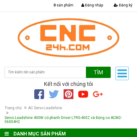
|
0
sản phẩm
Đăng nhập
Đăng ký
TÌM
Kết nối với chúng tôi
Trang chủ
AC Servo Leadshine
Servo Leadshine 400W có phanh Driver L7RS-400Z và Động cơ ACM2-
06004H2
DANH MỤC SẢN PHẨM