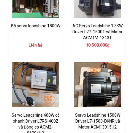
Bộ servo leadshine 1800W
AC Servo Leadshine 1.3KW
Driver L7P-1500T và Motor
ACM1M-1313T
Liên hệ
10.500.000₫
Servo Leadshine 400W có
Servo Leadshine 1500W
phanh Driver L7RS-400Z
Driver L7-1500-DKNR và
và Động cơ ACM2-
Motor ACM13015H2
06004H2