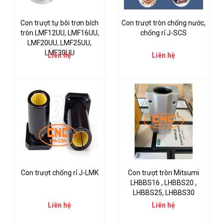
Con trượt tự bôi trơn bích
Con trượt tròn chống nước,
tròn LMF12UU, LMF16UU,
chống rỉ J-SCS
LMF20UU, LMF25UU,
LMF30UU
Liên hệ
Liên hệ
Con trượt chống rỉ J-LMK
Con trượt tròn Mitsumi
LHBBS16 , LHBBS20 ,
LHBBS25, LHBBS30
Liên hệ
Liên hệ