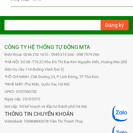
Đăng ký
CÔNG TY HỆ THỐNG TỰ ĐỘNG MTA
Điện thoại: 0246 253 1610 - 0945 215 266 - 098 7979 266
*HÀ NỘI: Số 38 -TT6.2C Khu Đô Thị Đại Kim Nguyễn Xiển, Hoàng Mai (đối
diện trụ cầu 114 đường Vành Đai 3)
*HỒ CHÍ MINH: 25A Đường 24, P. Linh Đông, TP. Thủ Đức
*NHÀ MÁY: Phú Mãn, Quốc Oai, Hà Nội
GPKD: 0107006702
Ngày cấp: 25/9/2015
Nơi cấp: Sở kế hoạch và đầu tư thành phố Hà Nội
THÔNG TIN CHUYỂN KHOẢN
VietinBank 103868843078 Trần Thị Thanh Thủy