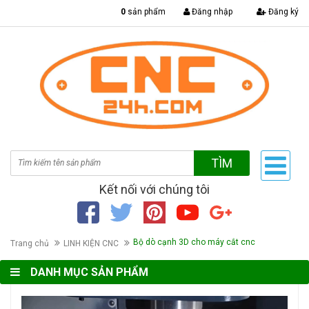
|
0
sản phẩm
Đăng nhập
Đăng ký
TÌM
Kết nối với chúng tôi
Bộ dò cạnh 3D cho máy cắt cnc
Trang chủ
LINH KIỆN CNC
DANH MỤC SẢN PHẨM