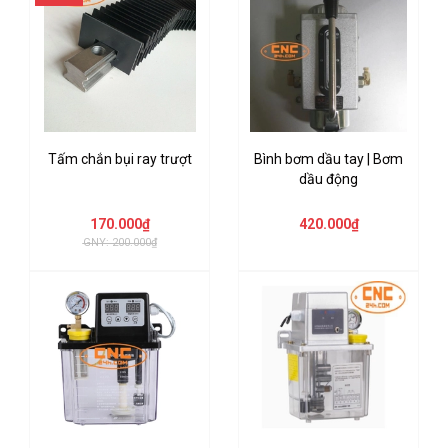
Tấm chắn bụi ray trượt
Bình bơm dầu tay | Bơm
dầu động
170.000₫
420.000₫
GNY: 200.000₫