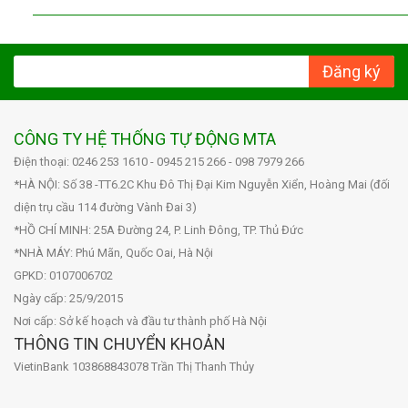
Đăng ký
CÔNG TY HỆ THỐNG TỰ ĐỘNG MTA
Điện thoại: 0246 253 1610 - 0945 215 266 - 098 7979 266
*HÀ NỘI: Số 38 -TT6.2C Khu Đô Thị Đại Kim Nguyễn Xiển, Hoàng Mai (đối
diện trụ cầu 114 đường Vành Đai 3)
*HỒ CHÍ MINH: 25A Đường 24, P. Linh Đông, TP. Thủ Đức
*NHÀ MÁY: Phú Mãn, Quốc Oai, Hà Nội
GPKD: 0107006702
Ngày cấp: 25/9/2015
Nơi cấp: Sở kế hoạch và đầu tư thành phố Hà Nội
THÔNG TIN CHUYỂN KHOẢN
VietinBank 103868843078 Trần Thị Thanh Thủy