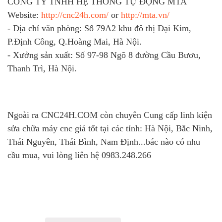
CÔNG TY TNHH HỆ THỐNG TỰ ĐỘNG MTA
Website:
http://cnc24h.com/
or
http://mta.vn/
- Địa chỉ văn phòng: Số 79A2 khu đô thị Đại Kim,
P.Định Công, Q.Hoàng Mai, Hà Nội.
- Xưởng sản xuất: Số 97-98 Ngõ 8 đường Cầu Bươu,
Thanh Trì, Hà Nội.
Ngoài ra CNC24H.COM còn chuyên Cung cấp linh kiện
sửa chữa máy cnc giá tốt tại các tỉnh: Hà Nội, Bắc Ninh,
Thái Nguyên, Thái Bình, Nam Định...bác nào có nhu
cầu mua, vui lòng liên hệ 0983.248.266