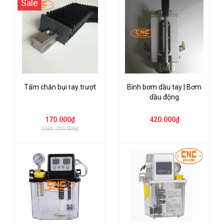
Sale
Tấm chắn bụi ray trượt
Bình bơm dầu tay | Bơm
dầu động
170.000₫
420.000₫
GNY: 200.000₫