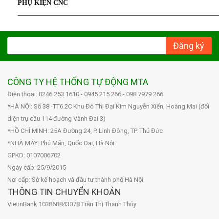
PHỤ KIỆN CNC
Đăng ký
CÔNG TY HỆ THỐNG TỰ ĐỘNG MTA
Điện thoại: 0246 253 1610 - 0945 215 266 - 098 7979 266
*HÀ NỘI: Số 38 -TT6.2C Khu Đô Thị Đại Kim Nguyễn Xiển, Hoàng Mai (đối
diện trụ cầu 114 đường Vành Đai 3)
*HỒ CHÍ MINH: 25A Đường 24, P. Linh Đông, TP. Thủ Đức
*NHÀ MÁY: Phú Mãn, Quốc Oai, Hà Nội
GPKD: 0107006702
Ngày cấp: 25/9/2015
Nơi cấp: Sở kế hoạch và đầu tư thành phố Hà Nội
THÔNG TIN CHUYỂN KHOẢN
VietinBank 103868843078 Trần Thị Thanh Thủy