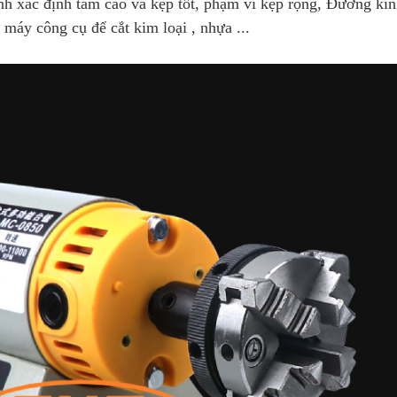
nh xác định tâm cao và kẹp tốt, phạm vi kẹp rộng, Đường k
 máy công cụ để cắt kim loại , nhựa ...