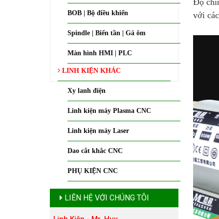
Độ chí
BOB | Bộ điều khiển
với các
Spindle | Biến tần | Gá ôm
Màn hình HMI | PLC
LINH KIỆN KHÁC
Xy lanh điện
Linh kiện máy Plasma CNC
Linh kiện máy Laser
Dao cắt khắc CNC
PHỤ KIỆN CNC
LIÊN HỆ VỚI CHÚNG TÔI
Linh Kiện - Mr. Huy