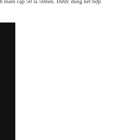
ính mâm cặp 50 là 50mm. Được dùng kết hợp