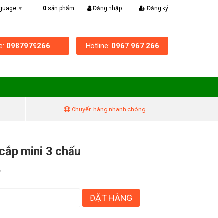
|
0
sản phẩm
Đăng nhập
Đăng ký
nguage
▼
ne:
0987979266
Hotline:
0967 967 266
Chuyển hàng nhanh chóng
ắp mini 3 chấu
ệ
ĐẶT HÀNG