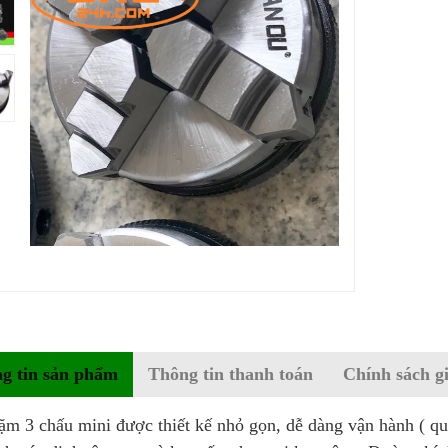
g tin sản phẩm
Thông tin thanh toán
Chính sách g
 3 chấu mini được thiết kế nhỏ gọn, dễ dàng vận hành ( qua