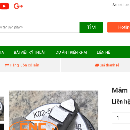
Select La
TÌM
Hotli
MTA
BÀI VIẾT KỸ THUẬT
DỰ ÁN TRIỂN KHAI
LIÊN HỆ
Hàng luôn có sẵn
Giá thành rẻ
Mâm c
Liên h