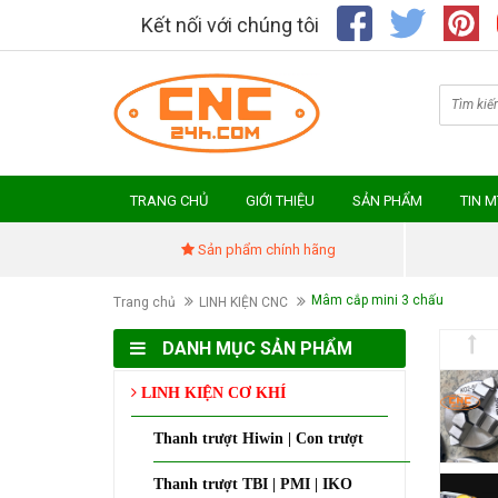
Kết nối với chúng tôi
TRANG CHỦ
GIỚI THIỆU
SẢN PHẨM
TIN 
Sản phẩm chính hãng
Mâm cắp mini 3 chấu
Trang chủ
LINH KIỆN CNC
DANH MỤC SẢN PHẨM
LINH KIỆN CƠ KHÍ
Thanh trượt Hiwin | Con trượt
Thanh trượt TBI | PMI | IKO