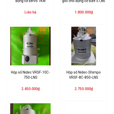
động cơ servo 1KW
góc cho động cơ size 57,86
Liên hệ
1.800.000₫
Hộp số Nidec VRSF-10C-
Hộp số Nidec-Shimpo
750-LNS
VRSF-8C-850-LNS
2.450.000₫
2.750.000₫