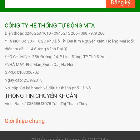
Đăng ký
CÔNG TY HỆ THỐNG TỰ ĐỘNG MTA
Điện thoại: 0246 253 1610 - 0945 215 266 - 098 7979 266
*HÀ NỘI: Số 38 -TT6.2C Khu Đô Thị Đại Kim Nguyễn Xiển, Hoàng Mai (đối
diện trụ cầu 114 đường Vành Đai 3)
*HỒ CHÍ MINH: 25A Đường 24, P. Linh Đông, TP. Thủ Đức
*NHÀ MÁY: Phú Mãn, Quốc Oai, Hà Nội
GPKD: 0107006702
Ngày cấp: 25/9/2015
Nơi cấp: Sở kế hoạch và đầu tư thành phố Hà Nội
THÔNG TIN CHUYỂN KHOẢN
VietinBank 103868843078 Trần Thị Thanh Thủy
Giới thiệu chung
© Bản quyền thuộc về CNC24h