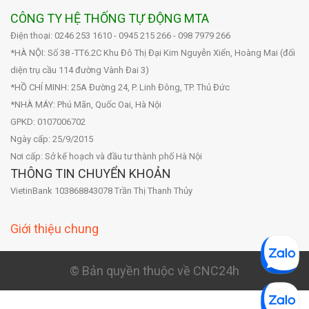
CÔNG TY HỆ THỐNG TỰ ĐỘNG MTA
Điện thoại: 0246 253 1610 - 0945 215 266 - 098 7979 266
*HÀ NỘI: Số 38 -TT6.2C Khu Đô Thị Đại Kim Nguyễn Xiển, Hoàng Mai (đối
diện trụ cầu 114 đường Vành Đai 3)
*HỒ CHÍ MINH: 25A Đường 24, P. Linh Đông, TP. Thủ Đức
*NHÀ MÁY: Phú Mãn, Quốc Oai, Hà Nội
GPKD: 0107006702
Ngày cấp: 25/9/2015
Nơi cấp: Sở kế hoạch và đầu tư thành phố Hà Nội
THÔNG TIN CHUYỂN KHOẢN
VietinBank 103868843078 Trần Thị Thanh Thủy
Giới thiệu chung
© Bản quyền thuộc về CNC24h