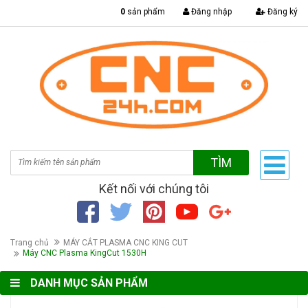
|
0
sản phẩm
Đăng nhập
Đăng ký
TÌM
Kết nối với chúng tôi
Trang chủ
MÁY CẮT PLASMA CNC KING CUT
Máy CNC Plasma KingCut 1530H
DANH MỤC SẢN PHẨM