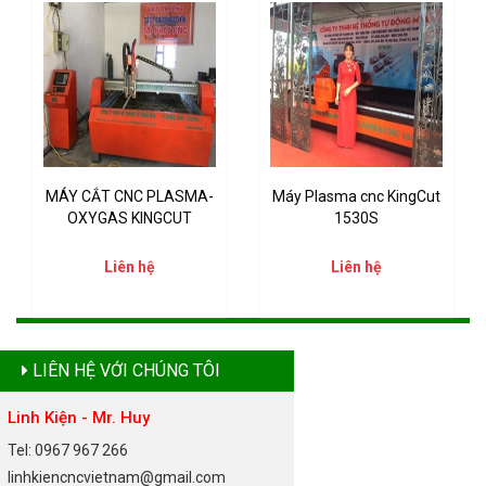
MÁY CẮT CNC PLASMA-
Máy Plasma cnc KingCut
OXYGAS KINGCUT
1530S
Liên hệ
Liên hệ
LIÊN HỆ VỚI CHÚNG TÔI
Linh Kiện - Mr. Huy
Tel: 0967 967 266
linhkiencncvietnam@gmail.com