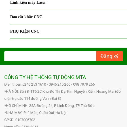
Linh kiện máy Laser
Dao cắt khắc CNC
PHỤ KIỆN CNC
Đăng ký
CÔNG TY HỆ THỐNG TỰ ĐỘNG MTA
Điện thoại: 0246 253 1610 - 0945 215 266 - 098 7979 266
*HÀ NỘI: Số 38 -TT6.2C Khu Đô Thị Đại Kim Nguyễn Xiển, Hoàng Mai (đối
diện trụ cầu 114 đường Vành Đai 3)
*HỒ CHÍ MINH: 25A Đường 24, P. Linh Đông, TP. Thủ Đức
*NHÀ MÁY: Phú Mãn, Quốc Oai, Hà Nội
GPKD: 0107006702
Ngày cấp: 25/9/2015