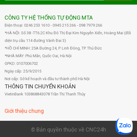
CÔNG TY HỆ THỐNG TỰ ĐỘNG MTA
Điện thoại: 0246 253 1610 - 0945 215 266 - 098 7979 266
*HÀ NỘI: Số 38 -TT6.2C Khu Đô Thị Đại Kim Nguyễn Xiển, Hoàng Mai (đối
diện trụ cầu 114 đường Vành Đai 3)
*HỒ CHÍ MINH: 25A Đường 24, P. Linh Đông, TP. Thủ Đức
*NHÀ MÁY: Phú Mãn, Quốc Oai, Hà Nội
GPKD: 0107006702
Ngày cấp: 25/9/2015
Nơi cấp: Sở kế hoạch và đầu tư thành phố Hà Nội
THÔNG TIN CHUYỂN KHOẢN
VietinBank 103868843078 Trần Thị Thanh Thủy
Giới thiệu chung
© Bản quyền thuộc về CNC24h