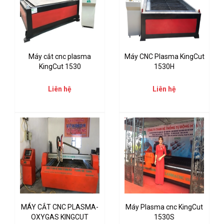
Máy cắt cnc plasma
Máy CNC Plasma KingCut
KingCut 1530
1530H
Liên hệ
Liên hệ
MÁY CẮT CNC PLASMA-
Máy Plasma cnc KingCut
OXYGAS KINGCUT
1530S