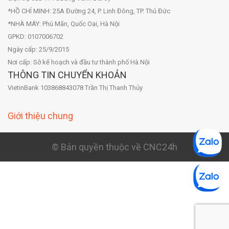
*HỒ CHÍ MINH: 25A Đường 24, P. Linh Đông, TP. Thủ Đức
*NHÀ MÁY: Phú Mãn, Quốc Oai, Hà Nội
GPKD: 0107006702
Ngày cấp: 25/9/2015
Nơi cấp: Sở kế hoạch và đầu tư thành phố Hà Nội
THÔNG TIN CHUYỂN KHOẢN
VietinBank 103868843078 Trần Thị Thanh Thủy
Giới thiệu chung
© Bản quyền thuộc về CNC24h