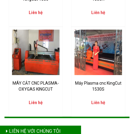
Liên hệ
Liên hệ
MÁY CẮT CNC PLASMA-
Máy Plasma cnc KingCut
OXYGAS KINGCUT
1530S
Liên hệ
Liên hệ
LIÊN HỆ VỚI CHÚNG TÔI