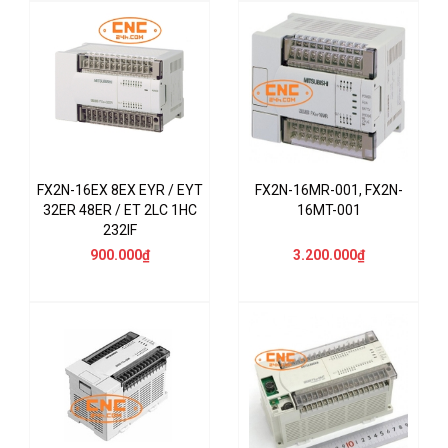
FX2N-16EX 8EX EYR / EYT
FX2N-16MR-001, FX2N-
32ER 48ER / ET 2LC 1HC
16MT-001
232IF
900.000₫
3.200.000₫