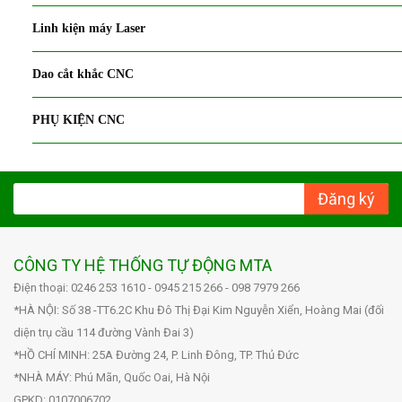
Linh kiện máy Laser
Dao cắt khắc CNC
PHỤ KIỆN CNC
Đăng ký
CÔNG TY HỆ THỐNG TỰ ĐỘNG MTA
Điện thoại: 0246 253 1610 - 0945 215 266 - 098 7979 266
*HÀ NỘI: Số 38 -TT6.2C Khu Đô Thị Đại Kim Nguyễn Xiển, Hoàng Mai (đối
diện trụ cầu 114 đường Vành Đai 3)
*HỒ CHÍ MINH: 25A Đường 24, P. Linh Đông, TP. Thủ Đức
*NHÀ MÁY: Phú Mãn, Quốc Oai, Hà Nội
GPKD: 0107006702