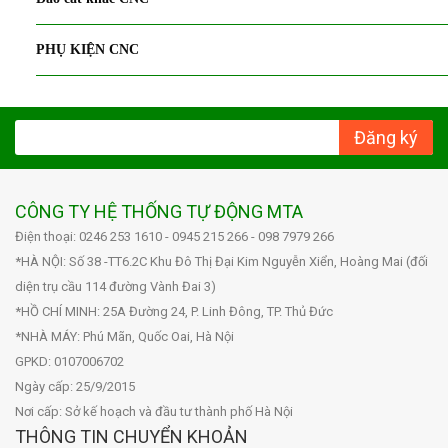
PHỤ KIỆN CNC
Đăng ký
CÔNG TY HỆ THỐNG TỰ ĐỘNG MTA
Điện thoại: 0246 253 1610 - 0945 215 266 - 098 7979 266
*HÀ NỘI: Số 38 -TT6.2C Khu Đô Thị Đại Kim Nguyễn Xiển, Hoàng Mai (đối
diện trụ cầu 114 đường Vành Đai 3)
*HỒ CHÍ MINH: 25A Đường 24, P. Linh Đông, TP. Thủ Đức
*NHÀ MÁY: Phú Mãn, Quốc Oai, Hà Nội
GPKD: 0107006702
Ngày cấp: 25/9/2015
Nơi cấp: Sở kế hoạch và đầu tư thành phố Hà Nội
THÔNG TIN CHUYỂN KHOẢN