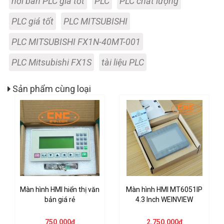
nơi bán PLC giá tốt
PLC
PLC chất lượng
PLC giá tốt
PLC MITSUBISHI
PLC MITSUBISHI FX1N-40MT-001
PLC Mitsubishi FX1S
tài liệu PLC
Sản phẩm cùng loại
Màn hình HMI hiển thị văn
Màn hình HMI MT6051IP
bản giá rẻ
4.3 Inch WEINVIEW
750.000₫
2.750.000₫