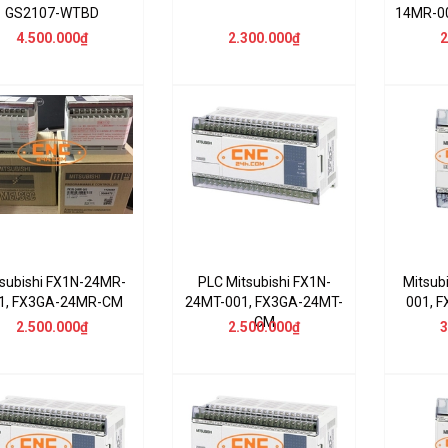
GS2107-WTBD
14MR-0
4.500.000₫
2.300.000₫
2
subishi FX1N-24MR-
PLC Mitsubishi FX1N-
Mitsub
1, FX3GA-24MR-CM
24MT-001, FX3GA-24MT-
001, 
CM
2.500.000₫
2.500.000₫
3