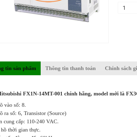
g tin sản phẩm
Thông tin thanh toán
Chính sách g
itsubishi FX1N-14MT-001 chính hãng, model mới là 
õ vào số: 8.
õ ra số: 6, Transistor (Source)
n cung cấp: 110-240 VAC.
hồ thời gian thực.