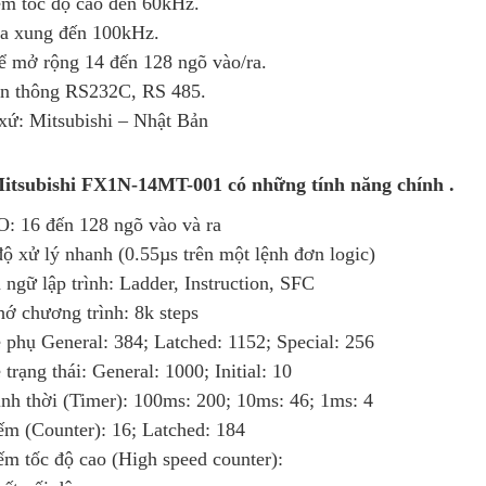
ếm tốc độ cao đến 60kHz.
ra xung đến 100kHz.
hể mở rộng 14 đến 128 ngõ vào/ra.
ền thông RS232C, RS 485.
 xứ: Mitsubishi – Nhật Bản
tsubishi FX1N-14MT-001 có những tính năng chính .
O: 16 đến 128 ngõ vào và ra
ộ xử lý nhanh (0.55µs trên một lệnh đơn logic)
ngữ lập trình: Ladder, Instruction, SFC
ớ chương trình: 8k steps
 phụ General: 384; Latched: 1152; Special: 256
 trạng thái: General: 1000; Initial: 10
nh thời (Timer): 100ms: 200; 10ms: 46; 1ms: 4
ếm (Counter): 16; Latched: 184
ếm tốc độ cao (High speed counter):