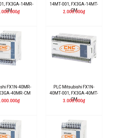
01, FX3GA-14MR-
14MT-001, FX3GA-14MT-
CM
CM
.000.000₫
2.000.000₫
ishi FX1N-40MR-
PLC Mitsubishi FX1N-
FX3GA-40MR-CM
40MT-001, FX3GA-40MT-
CM
.000.000₫
3.000.000₫