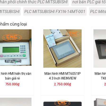
hân phối chính thức PLC MITSUBISHI
nơi bán PLC giá tố
MITSUBISHI
PLC MITSUBISHI FX1N-14MT-001
PLC Mits
hẩm cùng loại
hình HMI hiển thị văn
Màn hình HMI MT6051IP
Màn hì
bản giá rẻ
4.3 Inch WEINVIEW
TK6
750.000₫
2.750.000₫
2