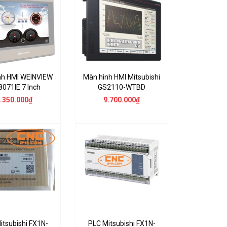
nh HMI WEINVIEW
Màn hình HMI Mitsubishi
071IE 7 Inch
GS2110-WTBD
.350.000₫
9.700.000₫
itsubishi FX1N-
PLC Mitsubishi FX1N-