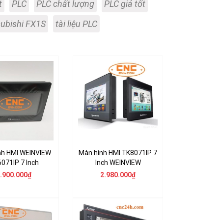
t
PLC
PLC chất lượng
PLC giá tốt
ubishi FX1S
tài liệu PLC
nh HMI WEINVIEW
Màn hình HMI TK8071IP 7
071IP 7 Inch
Inch WEINVIEW
.900.000₫
2.980.000₫