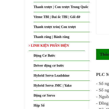
Thanh trượt | Con trượt Trung Quốc
Vitme TBI | Đai ốc TBI | Gối đỡ
Thanh trượt tròn| Con trượt
Thanh răng | Bánh răng
LINH KIỆN PHẦN ĐIỆN
Thôn
Động Cơ Bước
Driver động cơ bước
PLC M
Hybrid Servo Leadshine
- Số ng
Hybrid Servo JMC | Yako
- Số ng
Động cơ Servo
- Nguồ
- Đồng 
Hộp Số