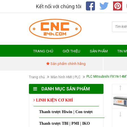
Kết nối với chúng tôi
TRANG CHỦ
GIỚI THIỆU
SẢN PHẨM
TIN 
Sản phẩm chính hãng
PLC Mitsubishi FX1N-14M
Trang chủ
Màn hình HMI | PLC
DANH MỤC SẢN PHẨM
LINH KIỆN CƠ KHÍ
Thanh trượt Hiwin | Con trượt
Thanh trượt TBI | PMI | IKO