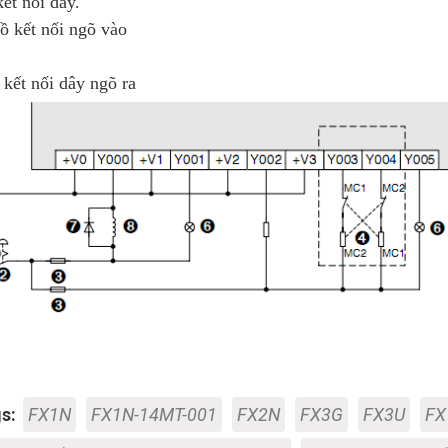
ết nối dây.
ồ kết nối ngõ vào
kết nối dây ngõ ra
s:
FX1N
FX1N-14MT-001
FX2N
FX3G
FX3U
FX