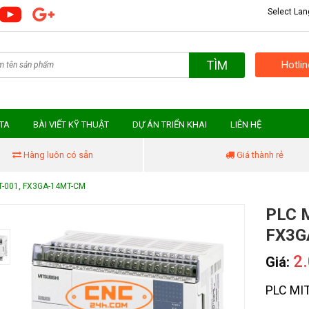
Select La
TÌM
Hotli
MTA
BÀI VIẾT KỸ THUẬT
DỰ ÁN TRIỂN KHAI
LIÊN HỆ
Hàng luôn có sẵn
Giá thành rẻ
T-001, FX3GA-14MT-CM
PLC M
FX3G
2
Giá:
PLC MI