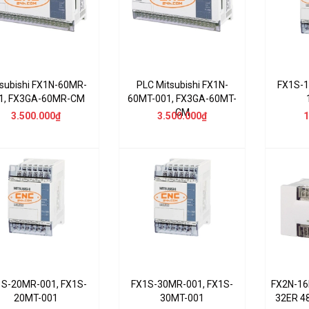
subishi FX1N-60MR-
PLC Mitsubishi FX1N-
FX1S-1
1, FX3GA-60MR-CM
60MT-001, FX3GA-60MT-
CM
3.500.000₫
3.500.000₫
1
1S-20MR-001, FX1S-
FX1S-30MR-001, FX1S-
FX2N-16
20MT-001
30MT-001
32ER 4