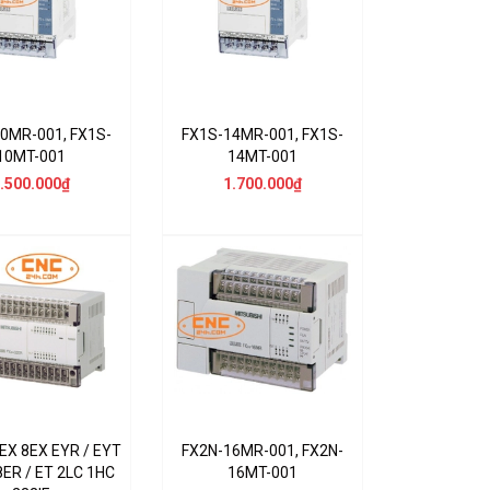
0MR-001, FX1S-
FX1S-14MR-001, FX1S-
10MT-001
14MT-001
.500.000₫
1.700.000₫
EX 8EX EYR / EYT
FX2N-16MR-001, FX2N-
8ER / ET 2LC 1HC
16MT-001