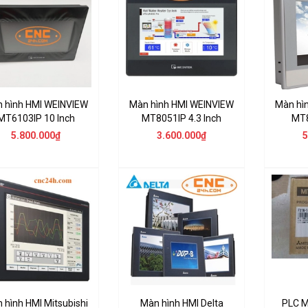
 hình HMI WEINVIEW
Màn hình HMI WEINVIEW
Màn hì
MT6103IP 10 Inch
MT8051IP 4.3 Inch
MT8
5.800.000₫
3.600.000₫
5
 hình HMI Mitsubishi
Màn hình HMI Delta
PLC M