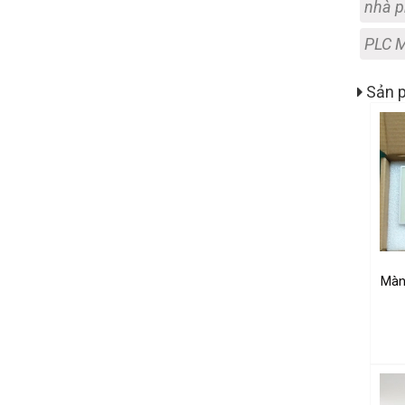
nhà p
PLC 
Sản p
Màn 