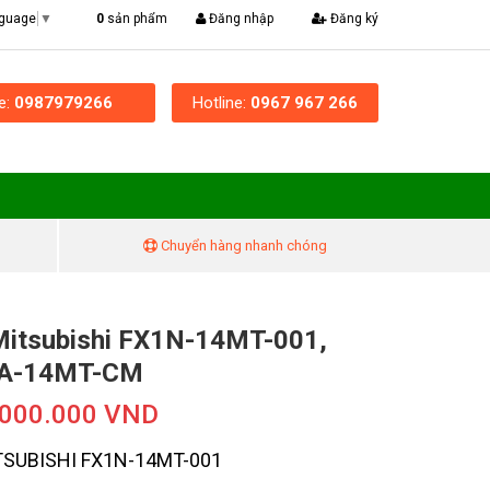
|
0
sản phẩm
Đăng nhập
Đăng ký
nguage
▼
ne:
0987979266
Hotline:
0967 967 266
Chuyển hàng nhanh chóng
itsubishi FX1N-14MT-001,
A-14MT-CM
.000.000 VND
TSUBISHI FX1N-14MT-001