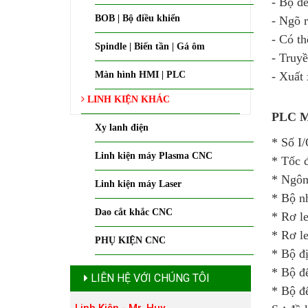
- Bộ đ
BOB | Bộ điều khiển
- Ngõ 
- Có t
Spindle | Biến tần | Gá ôm
- Truy
Màn hình HMI | PLC
- Xuất
LINH KIỆN KHÁC
PLC Mi
Xy lanh điện
* Số I/
Linh kiện máy Plasma CNC
* Tốc đ
* Ngôn 
Linh kiện máy Laser
* Bộ nh
Dao cắt khắc CNC
* Rơ le
* Rơ le
PHỤ KIỆN CNC
* Bộ đị
* Bộ đ
LIÊN HỆ VỚI CHÚNG TÔI
* Bộ đ
Linh Kiện - Mr. Huy