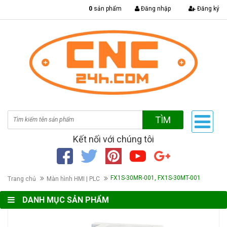
|
0
sản phẩm
Đăng nhập
Đăng ký
TÌM
Kết nối với chúng tôi
FX1S-30MR-001, FX1S-30MT-001
Trang chủ
Màn hình HMI | PLC
DANH MỤC SẢN PHẨM