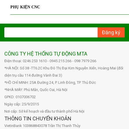
PHỤ KIỆN CNC
Đăng ký
CÔNG TY HỆ THỐNG TỰ ĐỘNG MTA
Điện thoại: 0246 253 1610 - 0945 215 266 - 098 7979 266
*HÀ NỘI: Số 38 -TT6.2C Khu Đô Thị Đại Kim Nguyễn Xiển, Hoàng Mai (đối
diện trụ cầu 114 đường Vành Đai 3)
*HỒ CHÍ MINH: 25A Đường 24, P. Linh Đông, TP. Thủ Đức
*NHÀ MÁY: Phú Mãn, Quốc Oai, Hà Nội
GPKD: 0107006702
Ngày cấp: 25/9/2015
Nơi cấp: Sở kế hoạch và đầu tư thành phố Hà Nội
THÔNG TIN CHUYỂN KHOẢN
VietinBank 103868843078 Trần Thị Thanh Thủy