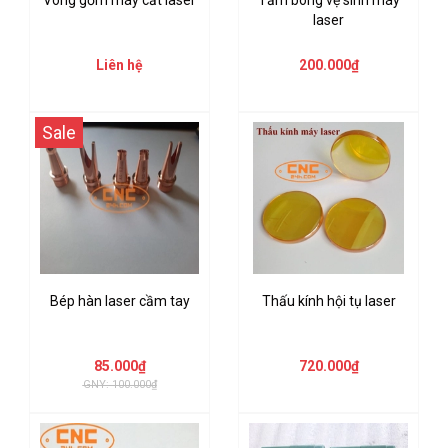
Vòng gốm máy cắt laser
Tăm bông vệ sinh máy
laser
Liên hệ
200.000₫
Sale
Bép hàn laser cầm tay
Thấu kính hội tụ laser
85.000₫
720.000₫
GNY: 100.000₫