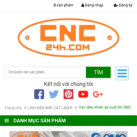
|
0
sản phẩm
Đăng nhập
Đăng ký
TÌM
Kết nối với chúng tôi
Van điều khiển áp suất khí SMC
Trang chủ
LINH KIỆN MÁY CẮT LASER
DANH MỤC SẢN PHẨM