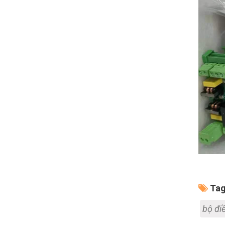
Tag
bộ đi