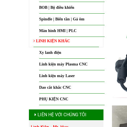
BOB | Bộ điều khiển
Spindle | Biến tần | Gá ôm
Màn hình HMI | PLC
LINH KIỆN KHÁC
Xy lanh điện
Linh kiện máy Plasma CNC
Linh kiện máy Laser
Dao cắt khắc CNC
PHỤ KIỆN CNC
LIÊN HỆ VỚI CHÚNG TÔI
Linh Kiện - Mr. Huy