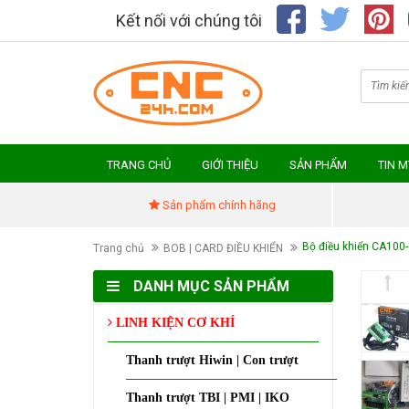
Kết nối với chúng tôi
TRANG CHỦ
GIỚI THIỆU
SẢN PHẨM
TIN 
Sản phẩm chính hãng
Bộ điều khiển CA100-
Trang chủ
BOB | CARD ĐIỀU KHIỂN
DANH MỤC SẢN PHẨM
LINH KIỆN CƠ KHÍ
Thanh trượt Hiwin | Con trượt
Thanh trượt TBI | PMI | IKO