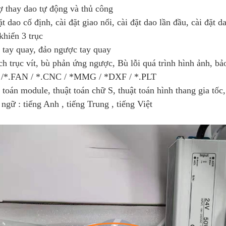
ợ thay dao tự động và thủ công
ặt dao cố định, cài đặt giao nổi, cài đặt dao lần đầu, cài đặt 
khiển 3 trục
 tay quay, đảo ngược tay quay
ch trục vít, bù phản ứng ngược, Bù lỗi quá trình hình ảnh, b
 /*.FAN / *.CNC / *MMG / *DXF / *.PLT
 toán module, thuật toán chữ S, thuật toán hình thang gia tốc, 
ngữ : tiếng Anh , tiếng Trung , tiếng Việt