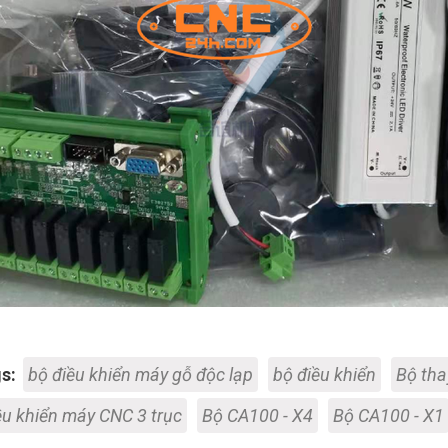
s:
bộ điều khiển máy gỗ độc lạp
bộ điều khiển
Bộ tha
ều khiển máy CNC 3 trục
Bộ CA100 - X4
Bộ CA100 - X1