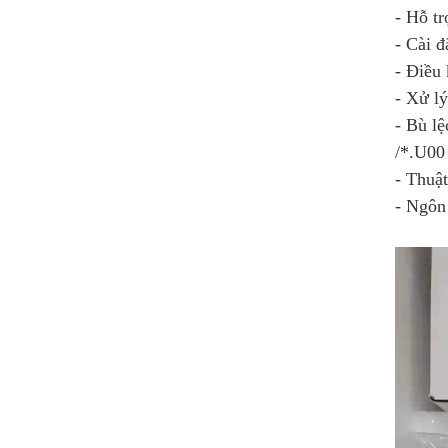
- Hỗ tr
- Cài đ
- Điều 
- Xử lý
- Bù lệ
/*.U00
- Thuật
- Ngôn 