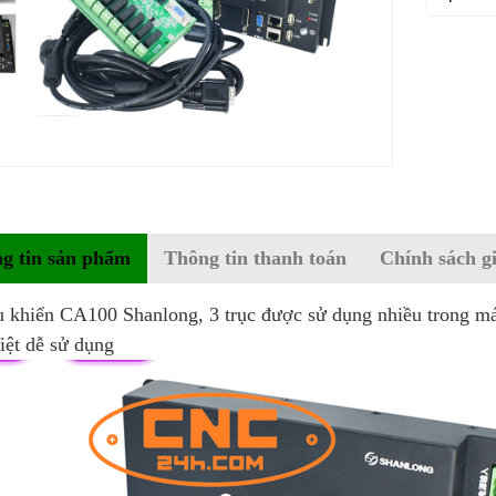
g tin sản phẩm
Thông tin thanh toán
Chính sách g
u khiển CA100 Shanlong, 3 trục được sử dụng nhiều trong m
iệt dễ sử dụng