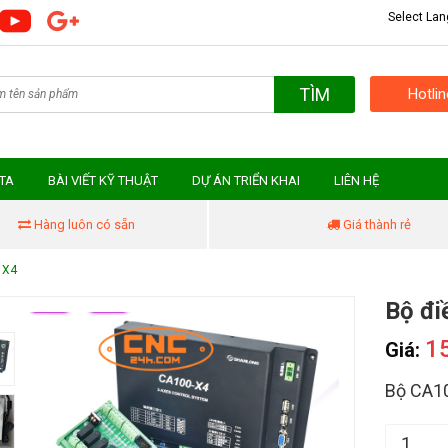
Select La
TÌM
Hotli
MTA
BÀI VIẾT KỸ THUẬT
DỰ ÁN TRIỂN KHAI
LIÊN HỆ
Hàng luôn có sẵn
Giá thành rẻ
 X4
Bộ đi
1
Giá:
Bộ CA100