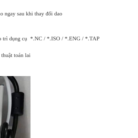
dao ngay sau khi thay đổi dao
ảo trì dụng cụ *.NC / *.ISO / *.ENG / *.TAP
thuật toán lai