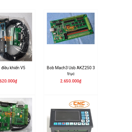
 điều khiển V5
Bob Mach3 Usb AKZ250 3
trục
620.000₫
2.650.000₫