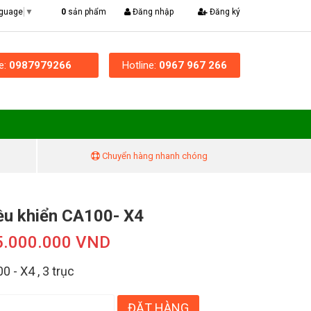
|
0
sản phẩm
Đăng nhập
Đăng ký
nguage
▼
ne:
0987979266
Hotline:
0967 967 266
Chuyển hàng nhanh chóng
ều khiển CA100- X4
5.000.000 VND
 - X4 , 3 trục
ĐẶT HÀNG