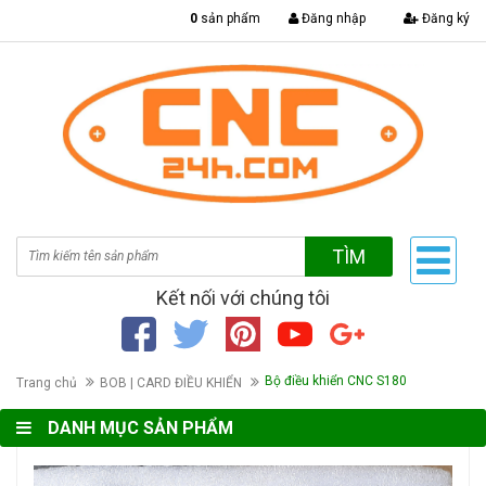
|
0
sản phẩm
Đăng nhập
Đăng ký
TÌM
Kết nối với chúng tôi
Bộ điều khiển CNC S180
Trang chủ
BOB | CARD ĐIỀU KHIỂN
DANH MỤC SẢN PHẨM