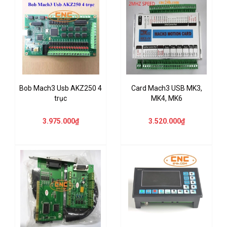
Bob Mach3 Usb AKZ250 4
Card Mach3 USB MK3,
trục
MK4, MK6
3.975.000₫
3.520.000₫