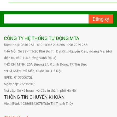
Đăng ký
CÔNG TY HỆ THỐNG TỰ ĐỘNG MTA
Điện thoại: 0246 253 1610 - 0945 215 266 - 098 7979 266
*HÀ NỘI: Số 38 -TT6.2C Khu Đô Thị Đại Kim Nguyễn Xiển, Hoàng Mai (đối
diện trụ cầu 114 đường Vành Đai 3)
*HỒ CHÍ MINH: 25A Đường 24, P. Linh Đông, TP. Thủ Đức
*NHÀ MÁY: Phú Mãn, Quốc Oai, Hà Nội
GPKD: 0107006702
Ngày cấp: 25/9/2015
Nơi cấp: Sở kế hoạch và đầu tư thành phố Hà Nội
THÔNG TIN CHUYỂN KHOẢN
VietinBank 103868843078 Trần Thị Thanh Thủy