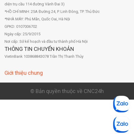
diện trụ cầu 114 đường Vành Đai 3)
*HỒ CHÍ MINH: 25A Đường 24, P. Linh Đông, TP. Thủ Đức
*NHÀ MÁY: Phú Mãn, Quốc Oai, Hà Nội
GPKD: 0107006702
Ngày cấp: 25/9/2015
Nơi cấp: Sở kế hoạch và đầu tư thành phố Hà Nội
THÔNG TIN CHUYỂN KHOẢN
VietinBank 103868843078 Trần Thị Thanh Thủy
Giới thiệu chung
© Bản quyền thuộc về CNC24h