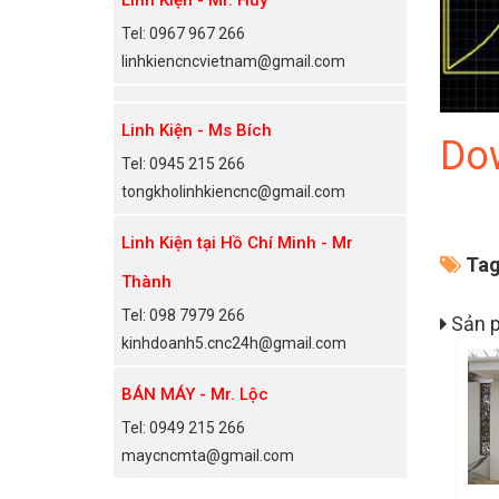
Tel: 0967 967 266
linhkiencncvietnam@gmail.com
Linh Kiện - Ms Bích
Do
Tel: 0945 215 266
tongkholinhkiencnc@gmail.com
Linh Kiện tại Hồ Chí Minh - Mr
Tag
Thành
Tel: 098 7979 266
Sản p
kinhdoanh5.cnc24h@gmail.com
BÁN MÁY - Mr. Lộc
Tel: 0949 215 266
maycncmta@gmail.com