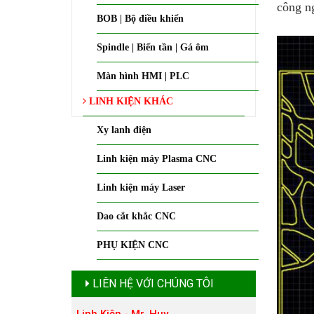
công n
BOB | Bộ điều khiển
Spindle | Biến tần | Gá ôm
Màn hình HMI | PLC
LINH KIỆN KHÁC
Xy lanh điện
Linh kiện máy Plasma CNC
Linh kiện máy Laser
Dao cắt khắc CNC
PHỤ KIỆN CNC
LIÊN HỆ VỚI CHÚNG TÔI
Linh Kiện - Mr. Huy