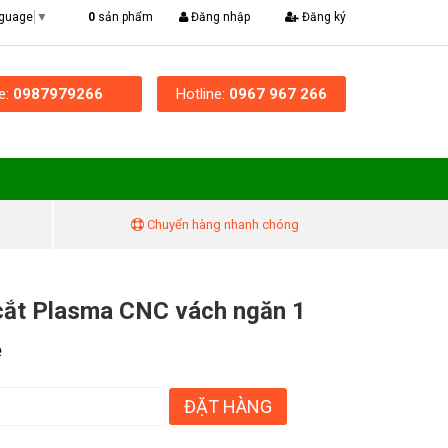
|
0
sản phẩm
Đăng nhập
Đăng ký
nguage
▼
ne:
0987979266
Hotline:
0967 967 266
Chuyển hàng nhanh chóng
ắt Plasma CNC vách ngăn 1
ệ
ĐẶT HÀNG