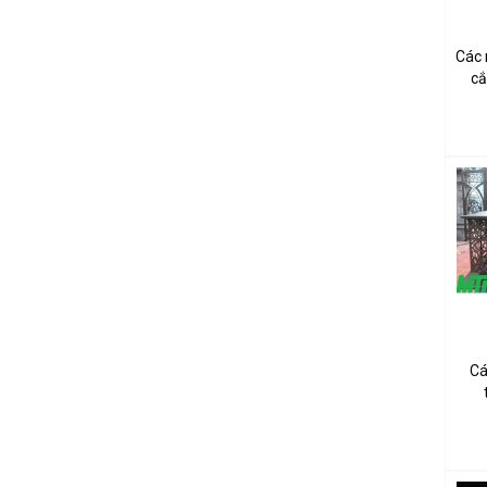
Các 
c
Cá