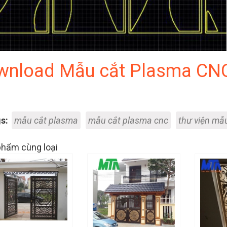
wnload Mẫu cắt Plasma CNC
s:
mẫu cắt plasma
mẫu cắt plasma cnc
thư viện mẫ
hẩm cùng loại