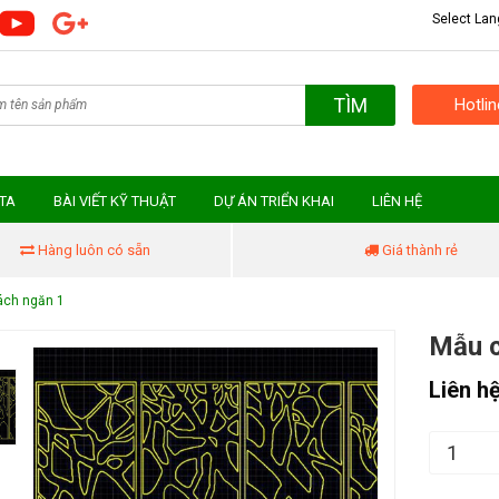
Select La
TÌM
Hotli
MTA
BÀI VIẾT KỸ THUẬT
DỰ ÁN TRIỂN KHAI
LIÊN HỆ
Hàng luôn có sẵn
Giá thành rẻ
ách ngăn 1
Mẫu c
Liên h