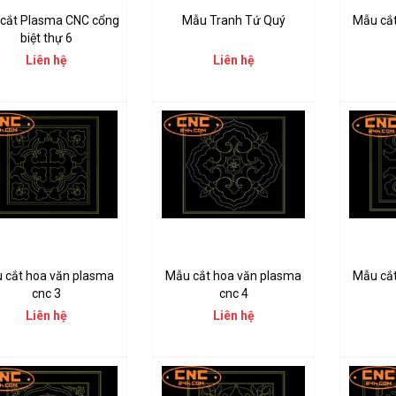
cắt Plasma CNC cổng
Mẫu Tranh Tứ Quý
Mẫu cắ
biệt thự 6
Liên hệ
Liên hệ
 cắt hoa văn plasma
Mẫu cắt hoa văn plasma
Mẫu cắ
cnc 3
cnc 4
Liên hệ
Liên hệ