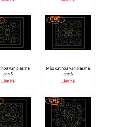
t hoa văn plasma
Mẫu cắt hoa văn plasma
cnc 5
cnc 6
Liên hệ
Liên hệ