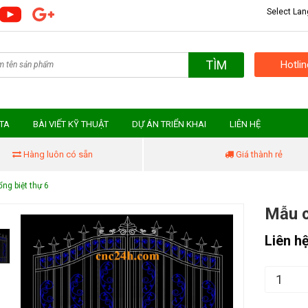
Select La
TÌM
Hotli
MTA
BÀI VIẾT KỸ THUẬT
DỰ ÁN TRIỂN KHAI
LIÊN HỆ
Hàng luôn có sẵn
Giá thành rẻ
ng biệt thự 6
Mẫu c
Liên h