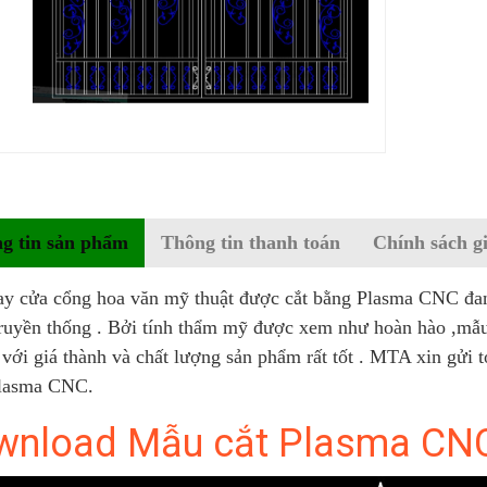
g tin sản phẩm
Thông tin thanh toán
Chính sách g
ay cửa cổng hoa văn mỹ thuật được cắt bằng Plasma CNC đan
truyền thống . Bởi tính thẩm mỹ được xem như hoàn hào ,mẫu 
với giá thành và chất lượng sản phẩm rất tốt . MTA xin gửi 
lasma CNC.
nload Mẫu cắt Plasma CNC 