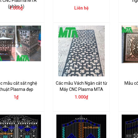
ắt CNC Plasma MTA
ng
(phần 1)
1.000₫
Liên hệ
c mẫu cắt sắt nghệ
Các mẫu Vách Ngăn cắt từ
Mẫu cổ
thuật Plasma đẹp
Máy CNC Plasma MTA
1₫
1.000₫