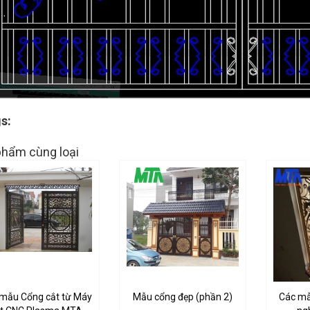
s:
hẩm cùng loại
mẫu Cổng cắt từ Máy
Mẫu cổng đẹp (phần 2)
Các mẫu