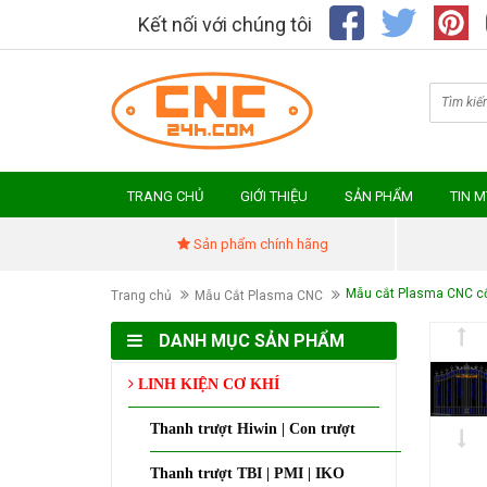
Kết nối với chúng tôi
TRANG CHỦ
GIỚI THIỆU
SẢN PHẨM
TIN 
Sản phẩm chính hãng
Mẫu cắt Plasma CNC cổ
Trang chủ
Mẫu Cắt Plasma CNC
DANH MỤC SẢN PHẨM
LINH KIỆN CƠ KHÍ
Thanh trượt Hiwin | Con trượt
Thanh trượt TBI | PMI | IKO