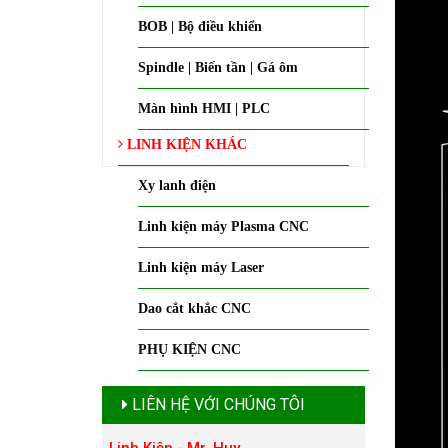
BOB | Bộ điều khiển
Spindle | Biến tần | Gá ôm
Màn hình HMI | PLC
LINH KIỆN KHÁC
Xy lanh điện
Linh kiện máy Plasma CNC
Linh kiện máy Laser
Dao cắt khắc CNC
PHỤ KIỆN CNC
LIÊN HỆ VỚI CHÚNG TÔI
Linh Kiện - Mr. Huy