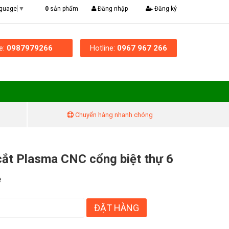
|
0
sản phẩm
Đăng nhập
Đăng ký
nguage
▼
ne:
0987979266
Hotline:
0967 967 266
Chuyển hàng nhanh chóng
ắt Plasma CNC cổng biệt thự 6
ệ
ĐẶT HÀNG