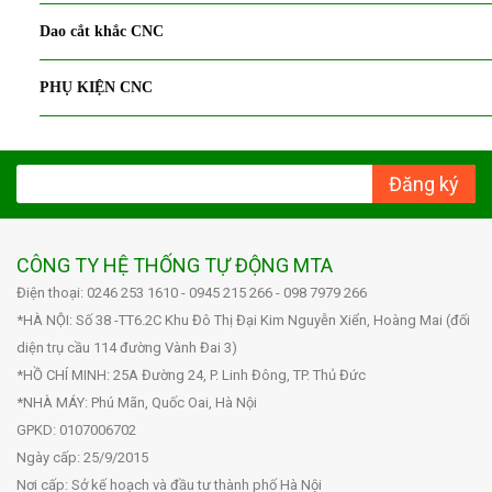
Dao cắt khắc CNC
PHỤ KIỆN CNC
Đăng ký
CÔNG TY HỆ THỐNG TỰ ĐỘNG MTA
Điện thoại: 0246 253 1610 - 0945 215 266 - 098 7979 266
*HÀ NỘI: Số 38 -TT6.2C Khu Đô Thị Đại Kim Nguyễn Xiển, Hoàng Mai (đối
diện trụ cầu 114 đường Vành Đai 3)
*HỒ CHÍ MINH: 25A Đường 24, P. Linh Đông, TP. Thủ Đức
*NHÀ MÁY: Phú Mãn, Quốc Oai, Hà Nội
GPKD: 0107006702
Ngày cấp: 25/9/2015
Nơi cấp: Sở kế hoạch và đầu tư thành phố Hà Nội